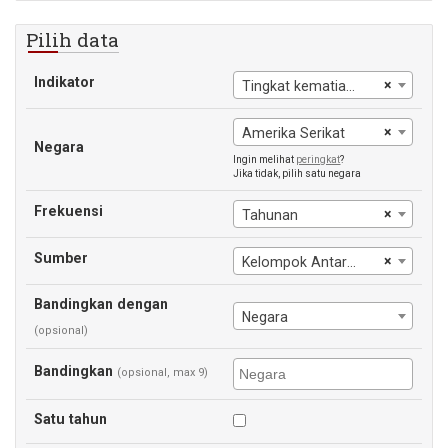
Pilih data
Indikator
×
Tingkat kematian di bawah 5 tahun
×
Amerika Serikat
Negara
Ingin melihat
peringkat
?
Jika tidak, pilih satu negara
Frekuensi
×
Tahunan
Sumber
×
Kelompok Antar-Lembaga PBB untuk Estimasi Kematian Anak
Bandingkan dengan
Negara
(opsional)
Bandingkan
(opsional, max 9)
Satu tahun