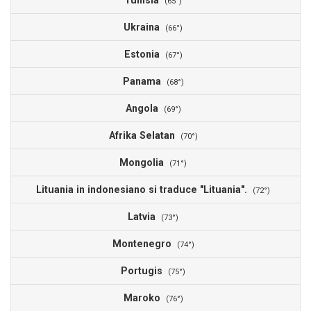
Tunisia
(65°)
Ukraina
(66°)
Estonia
(67°)
Panama
(68°)
Angola
(69°)
Afrika Selatan
(70°)
Mongolia
(71°)
Lituania in indonesiano si traduce "Lituania".
(72°)
Latvia
(73°)
Montenegro
(74°)
Portugis
(75°)
Maroko
(76°)