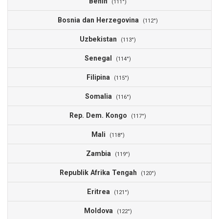
Benin
(111°)
Bosnia dan Herzegovina
(112°)
Uzbekistan
(113°)
Senegal
(114°)
Filipina
(115°)
Somalia
(116°)
Rep. Dem. Kongo
(117°)
Mali
(118°)
Zambia
(119°)
Republik Afrika Tengah
(120°)
Eritrea
(121°)
Moldova
(122°)