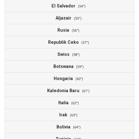
El Salvador
(54°)
Aljazair
(55°)
Rusia
(56°)
Republik Ceko
(57°)
Swiss
(58°)
Botswana
(59°)
Hongaria
(60°)
Kaledonia Baru
(61°)
Italia
(62°)
Irak
(63°)
Bolivia
(64°)