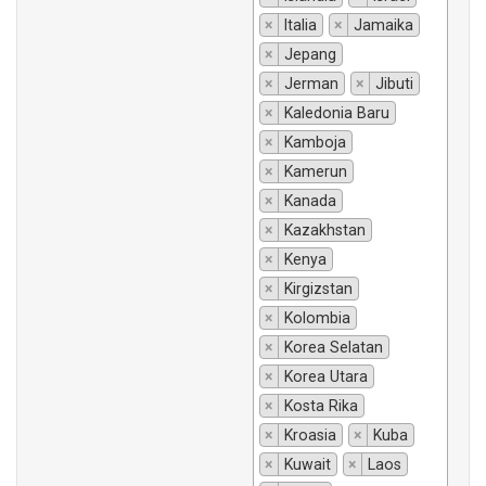
×
Italia
×
Jamaika
×
Jepang
×
Jerman
×
Jibuti
×
Kaledonia Baru
×
Kamboja
×
Kamerun
×
Kanada
×
Kazakhstan
×
Kenya
×
Kirgizstan
×
Kolombia
×
Korea Selatan
×
Korea Utara
×
Kosta Rika
×
Kroasia
×
Kuba
×
Kuwait
×
Laos