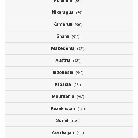
Polandia
(88°)
Nikaragua
(89°)
Kamerun
(90°)
Ghana
(91°)
Makedonia
(92°)
Austria
(93°)
Indonesia
(94°)
Kroasia
(95°)
Mauritania
(96°)
Kazakhstan
(97°)
Suriah
(98°)
Azerbaijan
(99°)