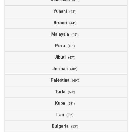
(42°)
Yunani
(43°)
Brunei
(44°)
Malaysia
(45°)
Peru
(46°)
Jibuti
(47°)
Jerman
(48°)
Palestina
(49°)
Turki
(50°)
Kuba
(51°)
Iran
(52°)
Bulgaria
(53°)