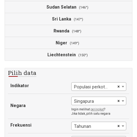
Sudan Selatan
(146°)
Sri Lanka
(147°)
Rwanda
(148°)
Niger
(149°)
Liechtenstein
(150°)
Pilih data
Indikator
×
Populasi perkotaan
×
Singapura
Negara
Ingin melihat
peringkat
?
Jika tidak, pilih satu negara
Frekuensi
×
Tahunan