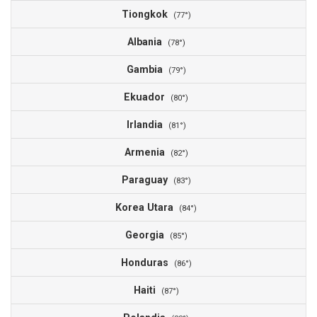
Tiongkok
(77°)
Albania
(78°)
Gambia
(79°)
Ekuador
(80°)
Irlandia
(81°)
Armenia
(82°)
Paraguay
(83°)
Korea Utara
(84°)
Georgia
(85°)
Honduras
(86°)
Haiti
(87°)