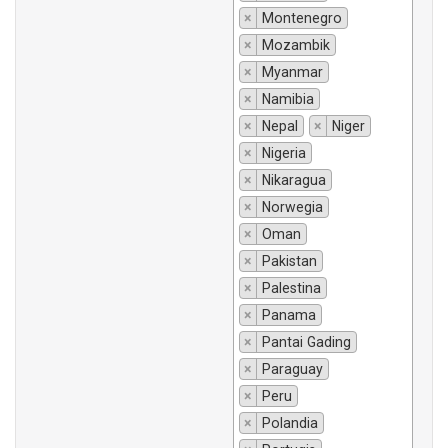
×
Montenegro
×
Mozambik
×
Myanmar
×
Namibia
×
Nepal
×
Niger
×
Nigeria
×
Nikaragua
×
Norwegia
×
Oman
×
Pakistan
×
Palestina
×
Panama
×
Pantai Gading
×
Paraguay
×
Peru
×
Polandia