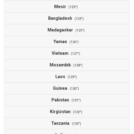
Mesir
(123°)
Bangladesh
(124°)
Madagaskar
(125°)
Yaman
(126°)
Vietnam
(127°)
Mozambik
(128°)
Laos
(129°)
Guinea
(130°)
Pakistan
(131°)
Kirgizstan
(132°)
Tanzania
(133°)