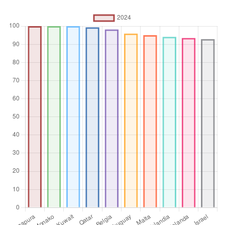
Operator
agregasi
Rata-rata