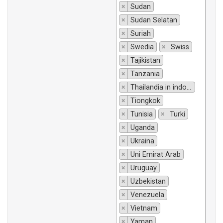
×
Sudan
×
Sudan Selatan
×
Suriah
×
Swedia
×
Swiss
×
Tajikistan
×
Tanzania
×
Thailandia in indonesiano si traduce "Thailandia".
×
Tiongkok
×
Tunisia
×
Turki
×
Uganda
×
Ukraina
×
Uni Emirat Arab
×
Uruguay
×
Uzbekistan
×
Venezuela
×
Vietnam
×
Yaman