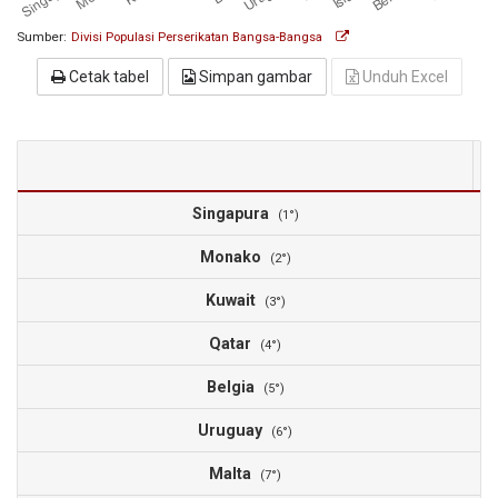
Sumber:
Divisi Populasi Perserikatan Bangsa-Bangsa
Cetak tabel
Simpan gambar
Unduh Excel
Singapura
1
(1°)
Monako
1
(2°)
Kuwait
1
(3°)
Qatar
(4°)
Belgia
(5°)
Uruguay
(6°)
Malta
(7°)