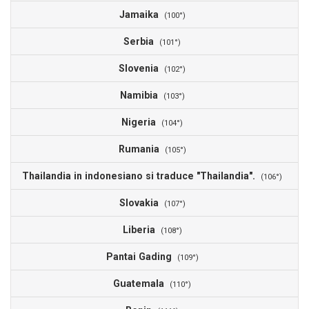
Jamaika
(100°)
Serbia
(101°)
Slovenia
(102°)
Namibia
(103°)
Nigeria
(104°)
Rumania
(105°)
Thailandia in indonesiano si traduce "Thailandia".
(106°)
Slovakia
(107°)
Liberia
(108°)
Pantai Gading
(109°)
Guatemala
(110°)