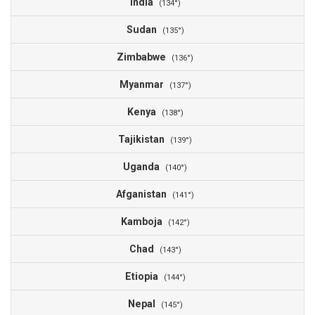
India
(134°)
Sudan
(135°)
Zimbabwe
(136°)
Myanmar
(137°)
Kenya
(138°)
Tajikistan
(139°)
Uganda
(140°)
Afganistan
(141°)
Kamboja
(142°)
Chad
(143°)
Etiopia
(144°)
Nepal
(145°)