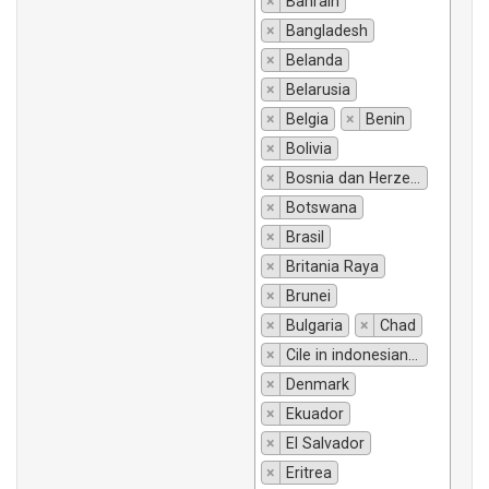
×
Bahrain
×
Bangladesh
×
Belanda
×
Belarusia
×
Belgia
×
Benin
×
Bolivia
×
Bosnia dan Herzegovina
×
Botswana
×
Brasil
×
Britania Raya
×
Brunei
×
Bulgaria
×
Chad
×
Cile in indonesiano si traduce "Chili".
×
Denmark
×
Ekuador
×
El Salvador
×
Eritrea