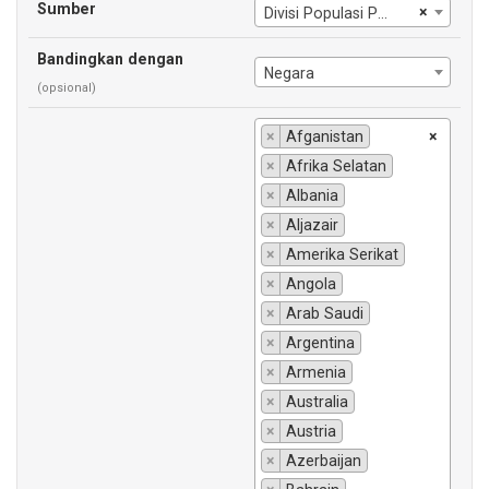
Sumber
×
Divisi Populasi Perserikatan Bangsa-Bangsa
Bandingkan dengan
Negara
(opsional)
×
Afganistan
×
×
Afrika Selatan
×
Albania
×
Aljazair
×
Amerika Serikat
×
Angola
×
Arab Saudi
×
Argentina
×
Armenia
×
Australia
×
Austria
×
Azerbaijan