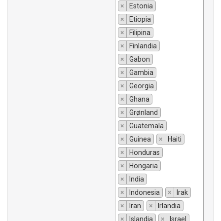
×
Estonia
×
Etiopia
×
Filipina
×
Finlandia
×
Gabon
×
Gambia
×
Georgia
×
Ghana
×
Grønland
×
Guatemala
×
Guinea
×
Haiti
×
Honduras
×
Hongaria
×
India
×
Indonesia
×
Irak
×
Iran
×
Irlandia
×
Islandia
×
Israel