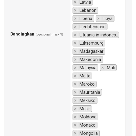
×
Latvia
×
Lebanon
×
Liberia
×
Libya
×
Liechtenstein
Bandingkan
(opsional, max 9)
×
Lituania in indonesiano si traduce "Lituania".
×
Luksemburg
×
Madagaskar
×
Makedonia
×
Malaysia
×
Mali
×
Malta
×
Maroko
×
Mauritania
×
Meksiko
×
Mesir
×
Moldova
×
Monako
×
Mongolia