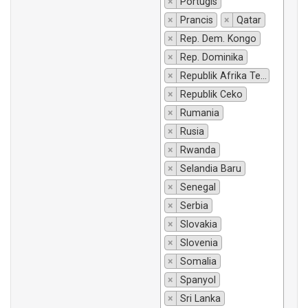
×
Portugis
×
Prancis
×
Qatar
×
Rep. Dem. Kongo
×
Rep. Dominika
×
Republik Afrika Tengah
×
Republik Ceko
×
Rumania
×
Rusia
×
Rwanda
×
Selandia Baru
×
Senegal
×
Serbia
×
Slovakia
×
Slovenia
×
Somalia
×
Spanyol
×
Sri Lanka