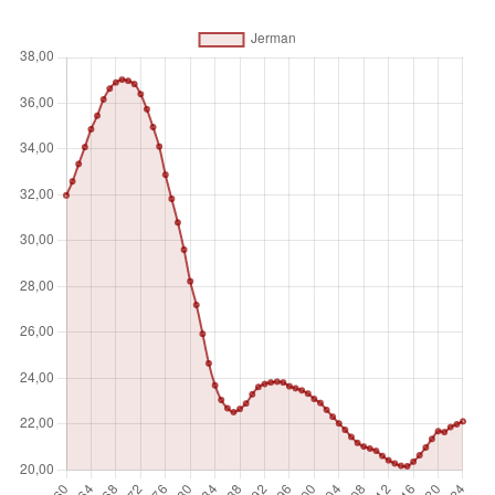
proporsi orang yang menjadi tanggungan per 100 penduduk
usia kerja.
Satuan pengukuran
%