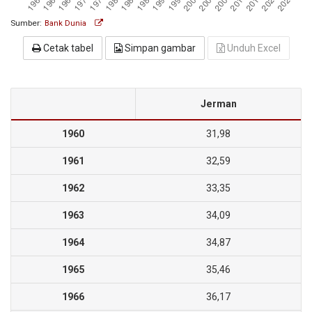
Sumber:
Bank Dunia
Cetak tabel
Simpan gambar
Unduh Excel
Jerman
1960
31,98
1961
32,59
1962
33,35
1963
34,09
1964
34,87
1965
35,46
1966
36,17