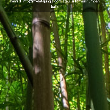
kami di
info@mydatajungle.com
atau isi formulir
umpan
balik
.