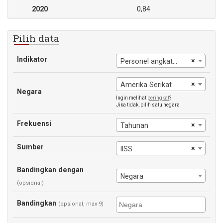
2020
0,84
Pilih data
Indikator
×
Personel angkatan bersenjata (% dari total angkatan kerja)
×
Amerika Serikat
Negara
Ingin melihat
peringkat
?
Jika tidak, pilih satu negara
Frekuensi
×
Tahunan
Sumber
×
IISS
Bandingkan dengan
Negara
(opsional)
Bandingkan
(opsional, max 9)