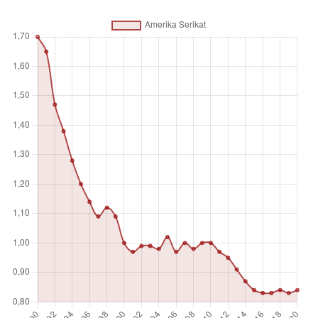
mendukung atau menggantikan angkatan militer reguler.
Tenaga kerja mencakup semua orang yang memenuhi
definisi populasi yang aktif secara ekonomi menurut
Organisasi Perburuhan Internasional.
Satuan pengukuran
%