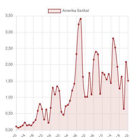
yang berbeda dari ekonomi investor. Ini adalah jumlah dari
ekuitas saham, reinvestasi laba, modal jangka panjang
lainnya, dan modal jangka pendek seperti yang ditunjukkan
dalam neraca pembayaran. Seri ini menunjukkan arus
masuk bersih (arus masuk investasi baru dikurangi divestasi)
dalam ekonomi pelapor oleh investor asing dalam kaitannya
dengan PDB.
Satuan pengukuran
%