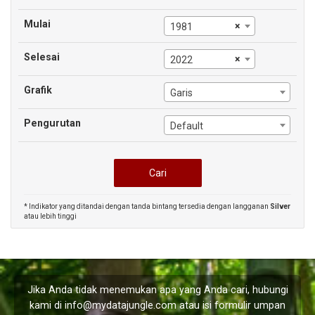
Mulai
×
1981
Selesai
×
2022
Grafik
Garis
Pengurutan
Default
* Indikator yang ditandai dengan tanda bintang tersedia dengan langganan
Silver
atau lebih tinggi
Jika Anda tidak menemukan apa yang Anda cari, hubungi
kami di
info@mydatajungle.com
atau isi formulir
umpan