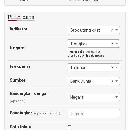
Pilih data
Indikator
×
Stok utang eksternal, publik dan dijamin publik
×
Tiongkok
Negara
Ingin melihat
peringkat
?
Jika tidak, pilih satu negara
Frekuensi
×
Tahunan
Sumber
×
Bank Dunia
Bandingkan dengan
Negara
(opsional)
Bandingkan
(opsional, max 9)
Satu tahun