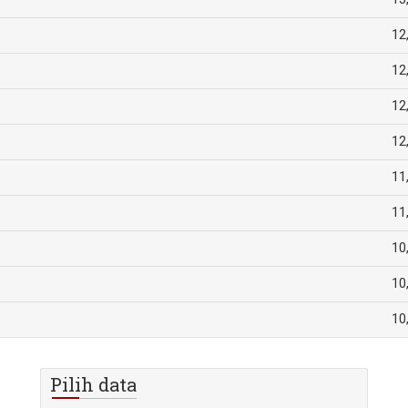
12
12
12
12
11
11
10
10
10
Pilih data