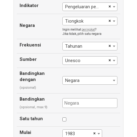
Indikator
×
Pengeluaran pemerintah untuk pendidikan (% dari pengeluaran pemerintah)
×
Tiongkok
Negara
Ingin melihat
peringkat
?
Jika tidak, pilih satu negara
Frekuensi
×
Tahunan
Sumber
×
Unesco
Bandingkan
dengan
Negara
(opsional)
Bandingkan
(opsional, max 9)
Satu tahun
Mulai
×
1983