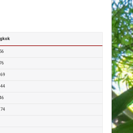
gkok
56
76
,69
,44
46
,74