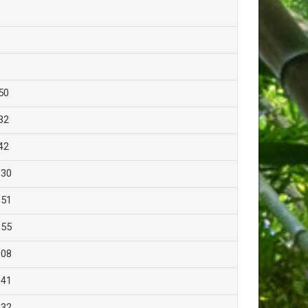
50
32
42
,30
,51
,55
,08
,41
,32