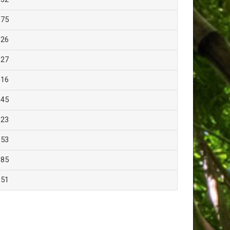
,75
,26
,27
,16
,45
,23
,53
,85
,51