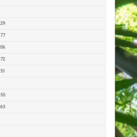
,29
,77
,06
,72
,51
,55
,63