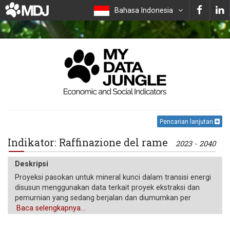
Bahasa Indonesia
Pencarian lanjutan
Indikator: Raffinazione del rame
2023 - 2040
Deskripsi
Proyeksi pasokan untuk mineral kunci dalam transisi energi
disusun menggunakan data terkait proyek ekstraksi dan
pemurnian yang sedang berjalan dan diumumkan per
negara. "Base case" (kt) dievaluasi berdasarkan probabilitas
Baca selengkapnya...
beroperasinya, berdasarkan berbagai faktor seperti status
pendanaan, perizinan, dan studi kelayakan.