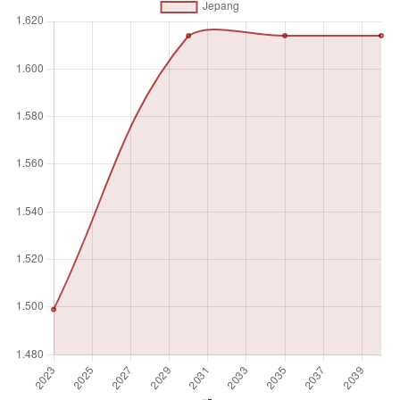
Satuan pengukuran
Angka absolut