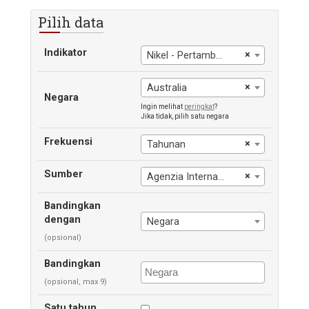
Pilih data
Indikator
×
Nikel - Pertambangan
×
Australia
Negara
Ingin melihat
peringkat
?
Jika tidak, pilih satu negara
Frekuensi
×
Tahunan
Sumber
×
Agenzia Internasional Energi
Bandingkan
dengan
Negara
(opsional)
Bandingkan
(opsional, max 9)
Satu tahun