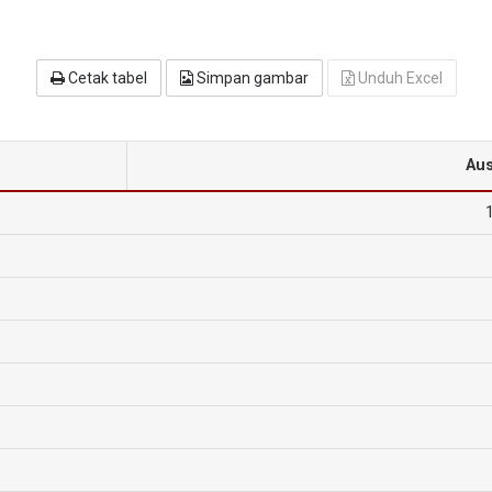
Cetak tabel
Simpan gambar
Unduh Excel
Aus