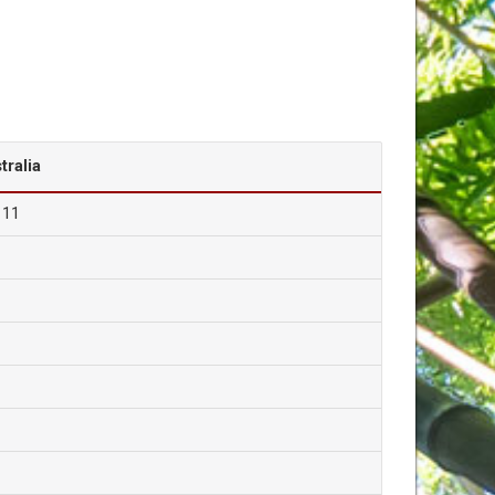
tralia
111