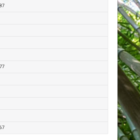
87
77
67