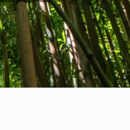
Informasi hukum
nternational Communication S.r.l.
PWP IT14478081004