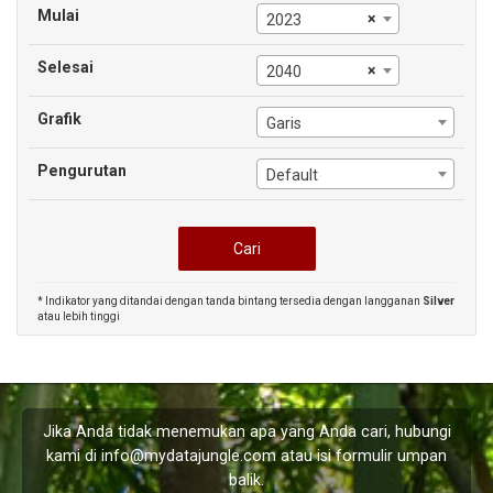
Mulai
×
2023
Selesai
×
2040
Grafik
Garis
Pengurutan
Default
* Indikator yang ditandai dengan tanda bintang tersedia dengan langganan
Silver
atau lebih tinggi
Jika Anda tidak menemukan apa yang Anda cari, hubungi
kami di
info@mydatajungle.com
atau isi formulir
umpan
balik
.