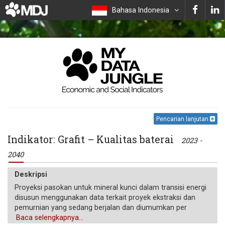
Bahasa Indonesia
Pencarian lanjutan
Indikator: Grafit – Kualitas baterai
2023 -
2040
Deskripsi
Proyeksi pasokan untuk mineral kunci dalam transisi energi
disusun menggunakan data terkait proyek ekstraksi dan
pemurnian yang sedang berjalan dan diumumkan per
negara. "Base case" (kt) dinilai berdasarkan probabilitas
Baca selengkapnya...