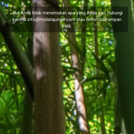
Jika Anda tidak menemukan apa yang Anda cari, hubungi
kami di
info@mydatajungle.com
atau isi formulir
umpan
balik
.