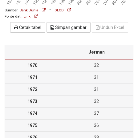
•
Sumber:
Bank Dunia
OECD
Fonte dati:
Link
Cetak tabel
Simpan gambar
Unduh Excel
Jerman
1970
32
1971
31
1972
31
1973
32
1974
37
1975
36
1976
38