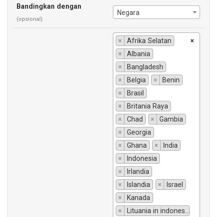
Bandingkan dengan
Negara
(opsional)
×
Afrika Selatan
×
×
Albania
×
Bangladesh
×
Belgia
×
Benin
×
Brasil
×
Britania Raya
×
Chad
×
Gambia
×
Georgia
×
Ghana
×
India
×
Indonesia
×
Irlandia
×
Islandia
×
Israel
×
Kanada
×
Lituania in indonesiano si traduce "Lituania".