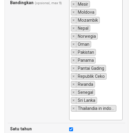
Bandingkan
(opsional, max 9)
×
Mesir
×
Moldova
×
Mozambik
×
Nepal
×
Norwegia
×
Oman
×
Pakistan
×
Panama
×
Pantai Gading
×
Republik Ceko
×
Rwanda
×
Senegal
×
Sri Lanka
×
Thailandia in indonesiano si traduce "Thailandia".
Satu tahun