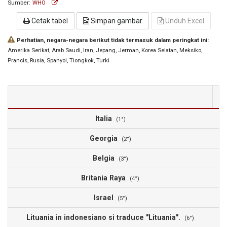
Sumber:
WHO
Cetak tabel
Simpan gambar
Unduh Excel
Perhatian, negara-negara berikut tidak termasuk dalam peringkat ini:
Amerika Serikat
, Arab Saudi
, Iran
, Jepang
, Jerman
, Korea Selatan
, Meksiko
,
Prancis
, Rusia
, Spanyol
, Tiongkok
, Turki
2
Italia
(1°)
Georgia
(2°)
Belgia
(3°)
Britania Raya
(4°)
Israel
(5°)
Lituania in indonesiano si traduce "Lituania".
(6°)