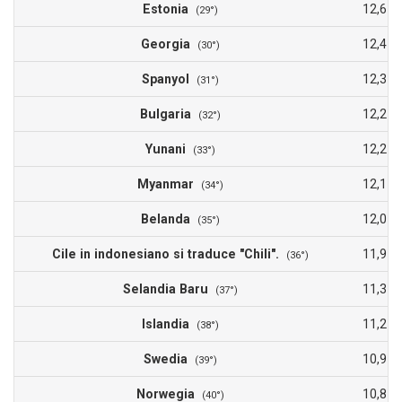
Estonia
12,6
(29°)
Georgia
12,4
(30°)
Spanyol
12,3
(31°)
Bulgaria
12,2
(32°)
Yunani
12,2
(33°)
Myanmar
12,1
(34°)
Belanda
12,0
(35°)
Cile in indonesiano si traduce "Chili".
11,9
(36°)
Selandia Baru
11,3
(37°)
Islandia
11,2
(38°)
Swedia
10,9
(39°)
Norwegia
10,8
(40°)