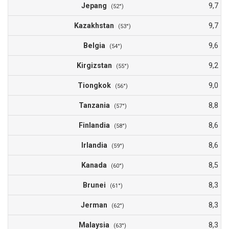
Jepang
9,7
(52°)
Kazakhstan
9,7
(53°)
Belgia
9,6
(54°)
Kirgizstan
9,2
(55°)
Tiongkok
9,0
(56°)
Tanzania
8,8
(57°)
Finlandia
8,6
(58°)
Irlandia
8,6
(59°)
Kanada
8,5
(60°)
Brunei
8,3
(61°)
Jerman
8,3
(62°)
Malaysia
8,3
(63°)