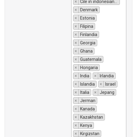
×
Cile in indonesiano si traduce "Chili".
×
Denmark
×
Estonia
×
Filipina
×
Finlandia
×
Georgia
×
Ghana
×
Guatemala
×
Hongaria
×
India
×
Irlandia
×
Islandia
×
Israel
×
Italia
×
Jepang
×
Jerman
×
Kanada
×
Kazakhstan
×
Kenya
×
Kirgizstan