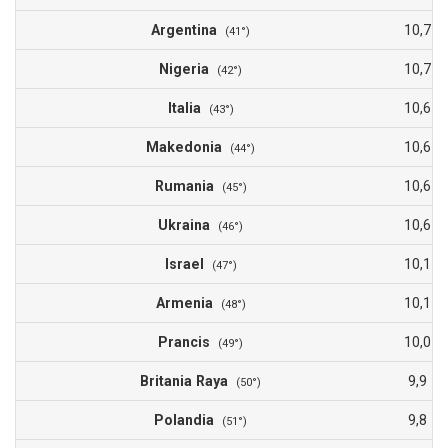
Argentina
10,7
(41°)
Nigeria
10,7
(42°)
Italia
10,6
(43°)
Makedonia
10,6
(44°)
Rumania
10,6
(45°)
Ukraina
10,6
(46°)
Israel
10,1
(47°)
Armenia
10,1
(48°)
Prancis
10,0
(49°)
Britania Raya
9,9
(50°)
Polandia
9,8
(51°)