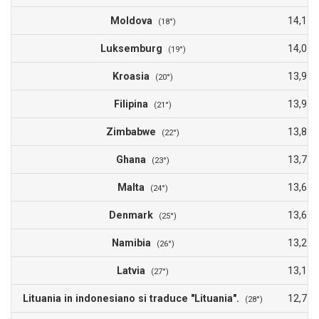
Moldova
14,1
(18°)
Luksemburg
14,0
(19°)
Kroasia
13,9
(20°)
Filipina
13,9
(21°)
Zimbabwe
13,8
(22°)
Ghana
13,7
(23°)
Malta
13,6
(24°)
Denmark
13,6
(25°)
Namibia
13,2
(26°)
Latvia
13,1
(27°)
Lituania in indonesiano si traduce "Lituania".
12,7
(28°)