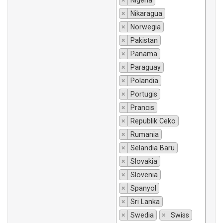
×
Nigeria
×
Nikaragua
×
Norwegia
×
Pakistan
×
Panama
×
Paraguay
×
Polandia
×
Portugis
×
Prancis
×
Republik Ceko
×
Rumania
×
Selandia Baru
×
Slovakia
×
Slovenia
×
Spanyol
×
Sri Lanka
×
Swedia
×
Swiss