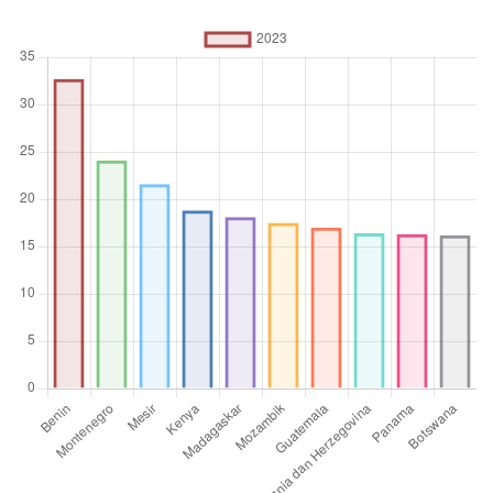
Satuan pengukuran
%
Operator
agregasi
Rata-rata