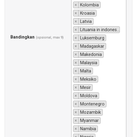
×
Kolombia
×
Kroasia
×
Latvia
×
Lituania in indonesiano si traduce "Lituania".
Bandingkan
(opsional, max 9)
×
Luksemburg
×
Madagaskar
×
Makedonia
×
Malaysia
×
Malta
×
Meksiko
×
Mesir
×
Moldova
×
Montenegro
×
Mozambik
×
Myanmar
×
Namibia