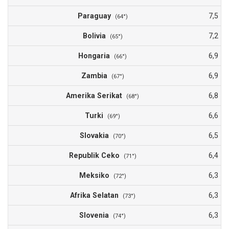
Paraguay
7,5
(64°)
Bolivia
7,2
(65°)
Hongaria
6,9
(66°)
Zambia
6,9
(67°)
Amerika Serikat
6,8
(68°)
Turki
6,6
(69°)
Slovakia
6,5
(70°)
Republik Ceko
6,4
(71°)
Meksiko
6,3
(72°)
Afrika Selatan
6,3
(73°)
Slovenia
6,3
(74°)