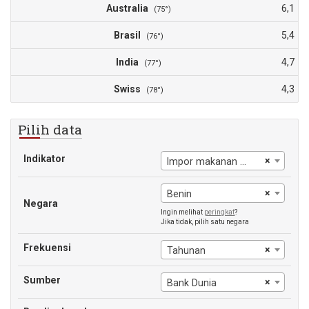
Australia
6,1
(75°)
Brasil
5,4
(76°)
India
4,7
(77°)
Swiss
4,3
(78°)
Pilih data
Indikator
×
Impor makanan (% dari impor barang)
×
Benin
Negara
Ingin melihat
peringkat
?
Jika tidak, pilih satu negara
Frekuensi
×
Tahunan
Sumber
×
Bank Dunia