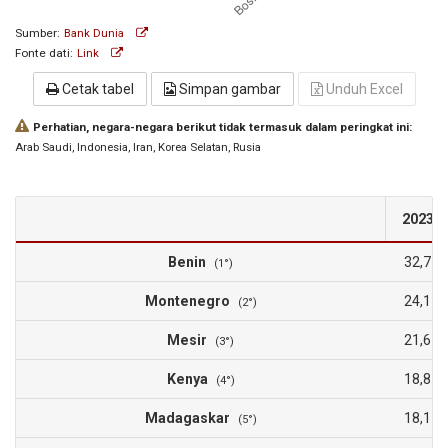
Sumber:
Bank Dunia
Fonte dati:
Link
Cetak tabel
Simpan gambar
Unduh Excel
Perhatian, negara-negara berikut tidak termasuk dalam peringkat ini:
Arab Saudi
, Indonesia
, Iran
, Korea Selatan
, Rusia
2023
Benin
32,7
(1°)
Montenegro
24,1
(2°)
Mesir
21,6
(3°)
Kenya
18,8
(4°)
Madagaskar
18,1
(5°)