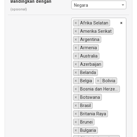
Bandingkan dengan
Negara
(opsional)
×
Afrika Selatan
×
×
Amerika Serikat
×
Argentina
×
Armenia
×
Australia
×
Azerbaijan
×
Belanda
×
Belgia
×
Bolivia
×
Bosnia dan Herzegovina
×
Botswana
×
Brasil
×
Britania Raya
×
Brunei
×
Bulgaria