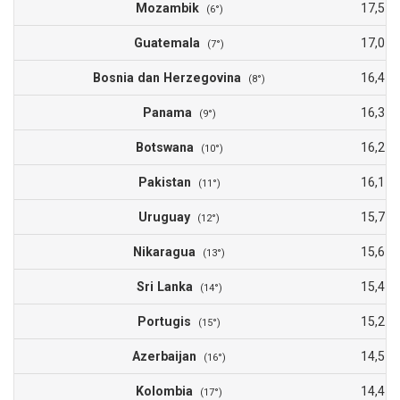
Mozambik
17,5
(6°)
Guatemala
17,0
(7°)
Bosnia dan Herzegovina
16,4
(8°)
Panama
16,3
(9°)
Botswana
16,2
(10°)
Pakistan
16,1
(11°)
Uruguay
15,7
(12°)
Nikaragua
15,6
(13°)
Sri Lanka
15,4
(14°)
Portugis
15,2
(15°)
Azerbaijan
14,5
(16°)
Kolombia
14,4
(17°)