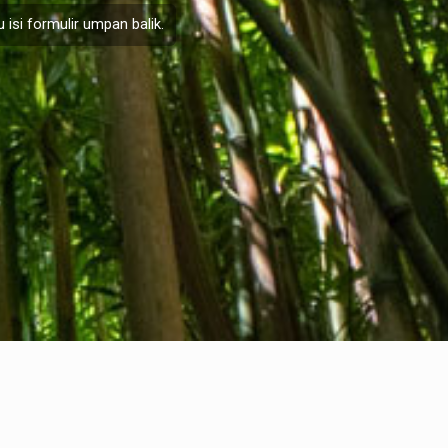
 isi formulir
umpan balik
.
Informasi hukum
nternational Communication S.r.l.