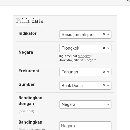
Pilih data
Indikator
×
Rasio jumlah penduduk miskin dengan pengeluaran $2,15 per hari
×
Tiongkok
Negara
Ingin melihat
peringkat
?
Jika tidak, pilih satu negara
Frekuensi
×
Tahunan
Sumber
×
Bank Dunia
Bandingkan
dengan
Negara
(opsional)
Bandingkan
(opsional, max 9)