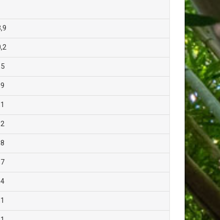
,9
,2
,5
,9
,1
,2
,8
,7
,4
,1
,1