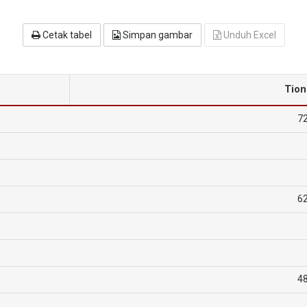
Cetak tabel
Simpan gambar
Unduh Excel
Tion
72
62
48