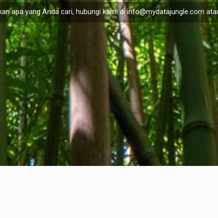
an apa yang Anda cari, hubungi kami di
info@mydatajungle.com
atau
Privacy Policy
I