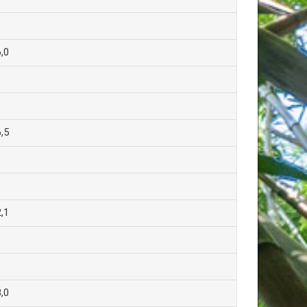
,0
,5
,1
,0