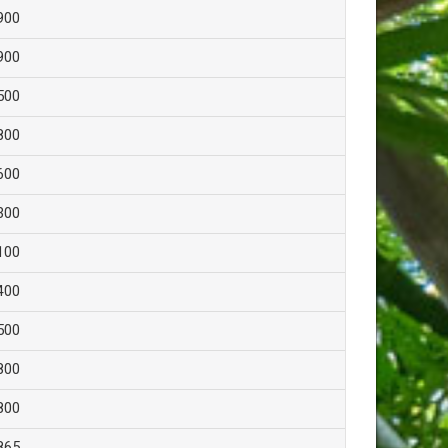
900
900
500
800
600
300
100
400
500
800
800
865