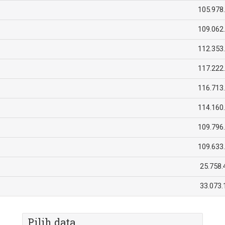
105.978
109.062
112.353
117.222
116.713
114.160
109.796
109.633
25.758.
33.073.
Pilih data