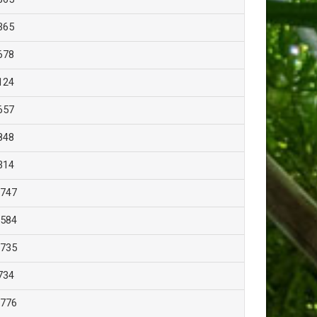
365
678
124
657
848
314
.747
.584
.735
734
.776