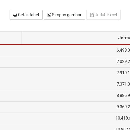
Cetak tabel
Simpan gambar
Unduh Excel
Jerm
6.498.
7.029.
7.919.
7.371.
8.886.
9.369.
10.418.
10.907.