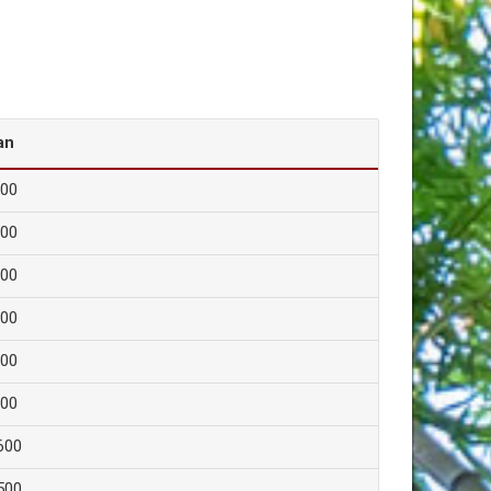
an
000
200
100
300
900
200
600
500