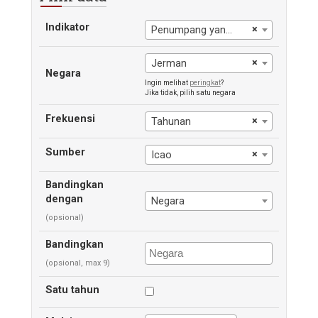
Indikator
×
Penumpang yang diangkut
×
Jerman
Negara
Ingin melihat
peringkat
?
Jika tidak, pilih satu negara
Frekuensi
×
Tahunan
Sumber
×
Icao
Bandingkan
dengan
Negara
(opsional)
Bandingkan
(opsional, max 9)
Satu tahun