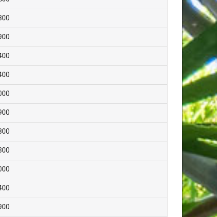
800
900
400
400
000
900
800
300
000
400
900