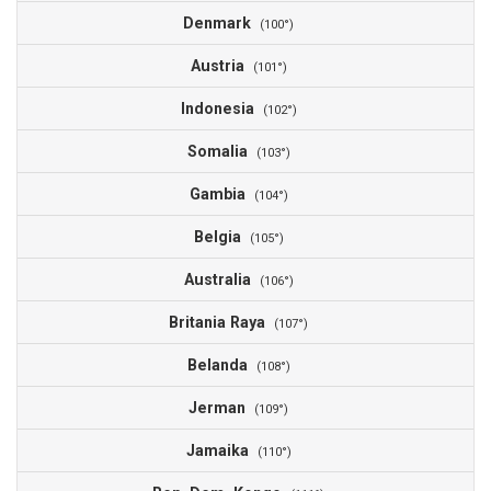
Denmark
0
(100°)
Austria
0
(101°)
Indonesia
0
(102°)
Somalia
0
(103°)
Gambia
0
(104°)
Belgia
0
(105°)
Australia
0
(106°)
Britania Raya
0
(107°)
Belanda
0
(108°)
Jerman
0
(109°)
Jamaika
0
(110°)