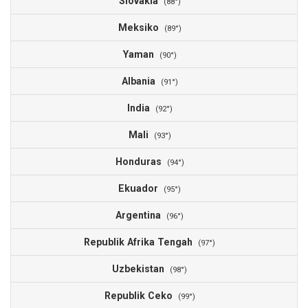
Slovakia
0
(88°)
Meksiko
0
(89°)
Yaman
0
(90°)
Albania
0
(91°)
India
0
(92°)
Mali
0
(93°)
Honduras
0
(94°)
Ekuador
0
(95°)
Argentina
0
(96°)
Republik Afrika Tengah
0
(97°)
Uzbekistan
0
(98°)
Republik Ceko
0
(99°)