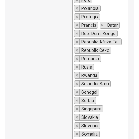
×
Peru
×
Polandia
×
Portugis
×
Prancis
×
Qatar
×
Rep. Dem. Kongo
×
Republik Afrika Tengah
×
Republik Ceko
×
Rumania
×
Rusia
×
Rwanda
×
Selandia Baru
×
Senegal
×
Serbia
×
Singapura
×
Slovakia
×
Slovenia
×
Somalia