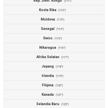
Rep. Dem. Kongo
0
(111°)
Kosta Rika
0
(112°)
Moldova
0
(113°)
Senegal
0
(114°)
Swiss
0
(115°)
Nikaragua
0
(116°)
Afrika Selatan
0
(117°)
Jepang
0
(118°)
Irlandia
0
(119°)
Filipina
0
(120°)
Kanada
0
(121°)
Selandia Baru
0
(122°)