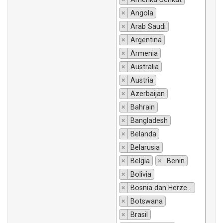
×
Angola
×
Arab Saudi
×
Argentina
×
Armenia
×
Australia
×
Austria
×
Azerbaijan
×
Bahrain
×
Bangladesh
×
Belanda
×
Belarusia
×
Belgia
×
Benin
×
Bolivia
×
Bosnia dan Herzegovina
×
Botswana
×
Brasil