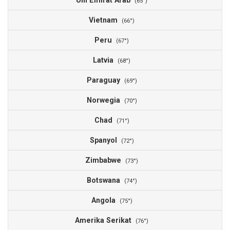
Uni Emirat Arab
0
(65°)
Vietnam
0
(66°)
Peru
0
(67°)
Latvia
0
(68°)
Paraguay
0
(69°)
Norwegia
0
(70°)
Chad
0
(71°)
Spanyol
0
(72°)
Zimbabwe
0
(73°)
Botswana
0
(74°)
Angola
0
(75°)
Amerika Serikat
0
(76°)