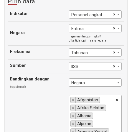
Pilih data
Indikator
×
Personel angkatan bersenjata (% dari total angkatan kerja)
×
Eritrea
Negara
Ingin melihat
peringkat
?
Jika tidak, pilih satu negara
Frekuensi
×
Tahunan
Sumber
×
IISS
Bandingkan dengan
Negara
(opsional)
×
Afganistan
×
×
Afrika Selatan
×
Albania
×
Aljazair
×
Amerika Serikat