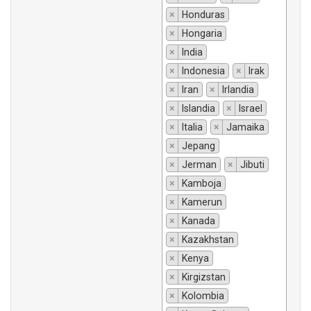
×
Honduras
×
Hongaria
×
India
×
Indonesia
×
Irak
×
Iran
×
Irlandia
×
Islandia
×
Israel
×
Italia
×
Jamaika
×
Jepang
×
Jerman
×
Jibuti
×
Kamboja
×
Kamerun
×
Kanada
×
Kazakhstan
×
Kenya
×
Kirgizstan
×
Kolombia