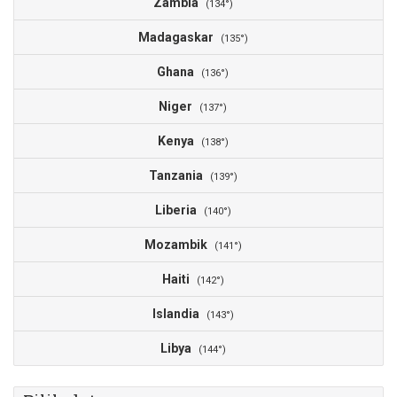
Zambia
0
(134°)
Madagaskar
0
(135°)
Ghana
0
(136°)
Niger
0
(137°)
Kenya
0
(138°)
Tanzania
0
(139°)
Liberia
0
(140°)
Mozambik
0
(141°)
Haiti
0
(142°)
Islandia
0
(143°)
Libya
0
(144°)