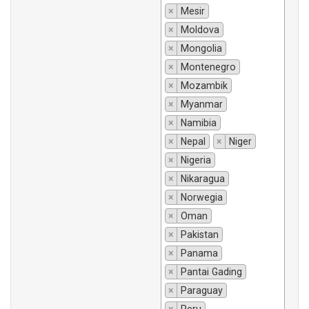
×
Mesir
×
Moldova
×
Mongolia
×
Montenegro
×
Mozambik
×
Myanmar
×
Namibia
×
Nepal
×
Niger
×
Nigeria
×
Nikaragua
×
Norwegia
×
Oman
×
Pakistan
×
Panama
×
Pantai Gading
×
Paraguay