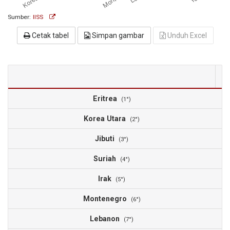
Sumber:
IISS
Cetak tabel
Simpan gambar
Unduh Excel
2
Eritrea
1
(1°)
Korea Utara
9
(2°)
Jibuti
5
(3°)
Suriah
5
(4°)
Irak
4
(5°)
Montenegro
4
(6°)
Lebanon
4
(7°)