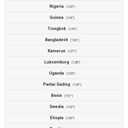
Nigeria
0
(123°)
Guinea
0
(124°)
Tiongkok
0
(125°)
Bangladesh
0
(126°)
Kamerun
0
(127°)
Luksemburg
0
(128°)
Uganda
0
(129°)
Pantai Gading
0
(130°)
Benin
0
(131°)
Swedia
0
(132°)
Etiopia
0
(133°)