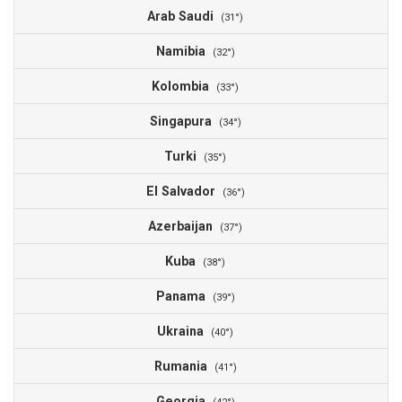
Arab Saudi
1
(31°)
Namibia
1
(32°)
Kolombia
1
(33°)
Singapura
1
(34°)
Turki
1
(35°)
El Salvador
1
(36°)
Azerbaijan
1
(37°)
Kuba
1
(38°)
Panama
1
(39°)
Ukraina
1
(40°)
Rumania
1
(41°)
Georgia
1