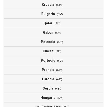
Kroasia
1
(54°)
Bulgaria
1
(55°)
Qatar
1
(56°)
Gabon
1
(57°)
Polandia
1
(58°)
Kuwait
1
(59°)
Portugis
1
(60°)
Prancis
1
(61°)
Estonia
0
(62°)
Serbia
0
(63°)
Hongaria
0
(64°)