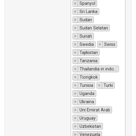
×
Spanyol
×
Sri Lanka
×
Sudan
×
Sudan Selatan
×
Suriah
×
Swedia
×
Swiss
×
Tajikistan
×
Tanzania
×
Thailandia in indonesiano si traduce "Thailandia".
×
Tiongkok
×
Tunisia
×
Turki
×
Uganda
×
Ukraina
×
Uni Emirat Arab
×
Uruguay
×
Uzbekistan
×
Venezuela