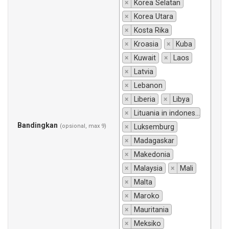
×
Korea Selatan
×
Korea Utara
×
Kosta Rika
×
Kroasia
×
Kuba
×
Kuwait
×
Laos
×
Latvia
×
Lebanon
×
Liberia
×
Libya
×
Lituania in indonesiano si traduce "Lituania".
Bandingkan
(opsional, max 9)
×
Luksemburg
×
Madagaskar
×
Makedonia
×
Malaysia
×
Mali
×
Malta
×
Maroko
×
Mauritania
×
Meksiko