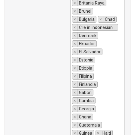
×
Britania Raya
×
Brunei
×
Bulgaria
×
Chad
×
Cile in indonesiano si traduce "Chili".
×
Denmark
×
Ekuador
×
El Salvador
×
Estonia
×
Etiopia
×
Filipina
×
Finlandia
×
Gabon
×
Gambia
×
Georgia
×
Ghana
×
Guatemala
×
Guinea
×
Haiti