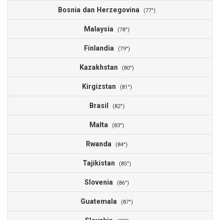
Bosnia dan Herzegovina
0
(77°)
Malaysia
0
(78°)
Finlandia
0
(79°)
Kazakhstan
0
(80°)
Kirgizstan
0
(81°)
Brasil
0
(82°)
Malta
0
(83°)
Rwanda
0
(84°)
Tajikistan
0
(85°)
Slovenia
0
(86°)
Guatemala
0
(87°)