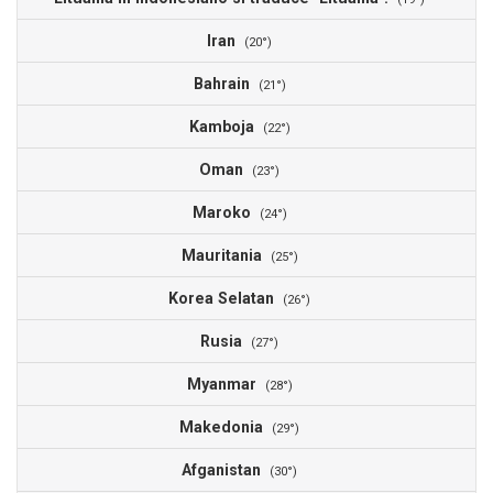
Iran
2
(20°)
Bahrain
2
(21°)
Kamboja
2
(22°)
Oman
2
(23°)
Maroko
2
(24°)
Mauritania
2
(25°)
Korea Selatan
1
(26°)
Rusia
1
(27°)
Myanmar
1
(28°)
Makedonia
1
(29°)
Afganistan
1
(30°)