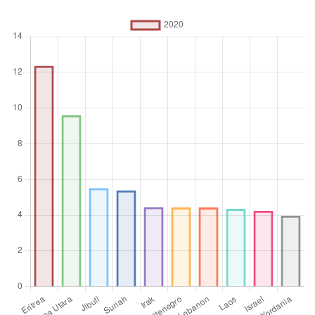
mendukung atau menggantikan angkatan militer reguler.
Tenaga kerja mencakup semua orang yang memenuhi
definisi populasi yang aktif secara ekonomi menurut
Organisasi Perburuhan Internasional.
Satuan pengukuran
%
Operator
agregasi
Rata-rata