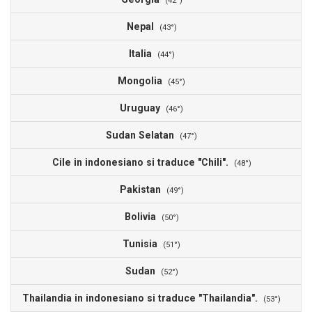
(42°)
Nepal
1
(43°)
Italia
1
(44°)
Mongolia
1
(45°)
Uruguay
1
(46°)
Sudan Selatan
1
(47°)
Cile in indonesiano si traduce "Chili".
1
(48°)
Pakistan
1
(49°)
Bolivia
1
(50°)
Tunisia
1
(51°)
Sudan
1
(52°)
Thailandia in indonesiano si traduce "Thailandia".
1
(53°)