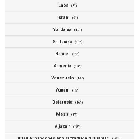
Laos
4
(8°)
Israel
4
(9°)
Yordania
3
(10°)
Sri Lanka
3
(11°)
Brunei
3
(12°)
Armenia
3
(13°)
Venezuela
3
(14°)
Yunani
3
(15°)
Belarusia
3
(16°)
Mesir
2
(17°)
Aljazair
2
(18°)
Lituania in indonesiano si traduce "Lituania".
2
(19°)