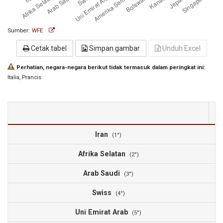
Sumber:
WFE
Cetak tabel
Simpan gambar
Unduh Excel
Perhatian, negara-negara berikut tidak termasuk dalam peringkat ini:
Italia
, Prancis
Iran
3
(1°)
Afrika Selatan
2
(2°)
Arab Saudi
2
(3°)
Swiss
2
(4°)
Uni Emirat Arab
1
(5°)