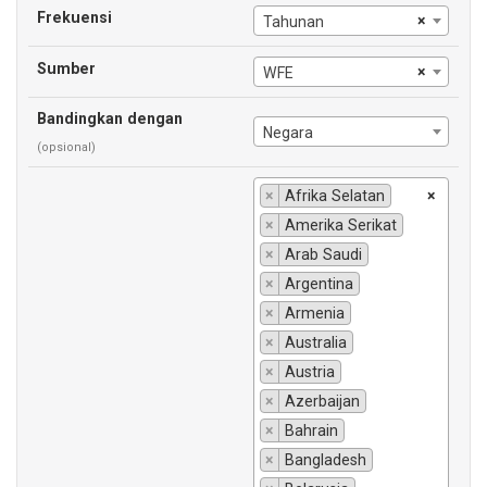
Frekuensi
×
Tahunan
Sumber
×
WFE
Bandingkan dengan
Negara
(opsional)
×
Afrika Selatan
×
×
Amerika Serikat
×
Arab Saudi
×
Argentina
×
Armenia
×
Australia
×
Austria
×
Azerbaijan
×
Bahrain
×
Bangladesh