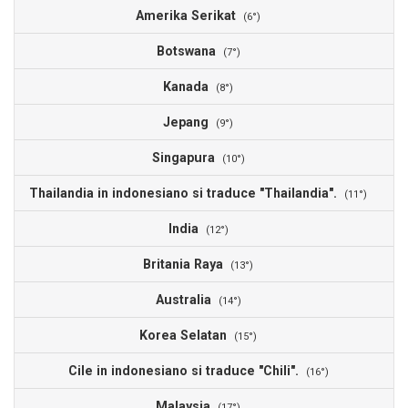
Amerika Serikat
1
(6°)
Botswana
1
(7°)
Kanada
1
(8°)
Jepang
1
(9°)
Singapura
1
(10°)
Thailandia in indonesiano si traduce "Thailandia".
1
(11°)
India
1
(12°)
Britania Raya
1
(13°)
Australia
9
(14°)
Korea Selatan
9
(15°)
Cile in indonesiano si traduce "Chili".
9
(16°)
Malaysia
9
(17°)