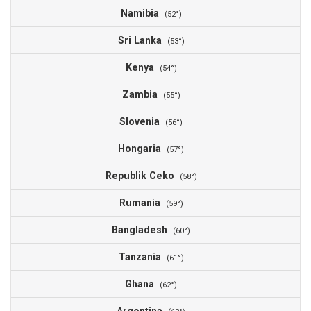
Namibia
1
(52°)
Sri Lanka
1
(53°)
Kenya
1
(54°)
Zambia
1
(55°)
Slovenia
1
(56°)
Hongaria
1
(57°)
Republik Ceko
(58°)
Rumania
(59°)
Bangladesh
(60°)
Tanzania
(61°)
Ghana
(62°)