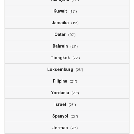
Kuwait
8
(18°)
Jamaika
7
(19°)
Qatar
7
(20°)
Bahrain
6
(21°)
Tiongkok
6
(22°)
Luksemburg
6
(23°)
Filipina
5
(24°)
Yordania
5
(25°)
Israel
5
(26°)
Spanyol
4
(27°)
Jerman
4
(28°)