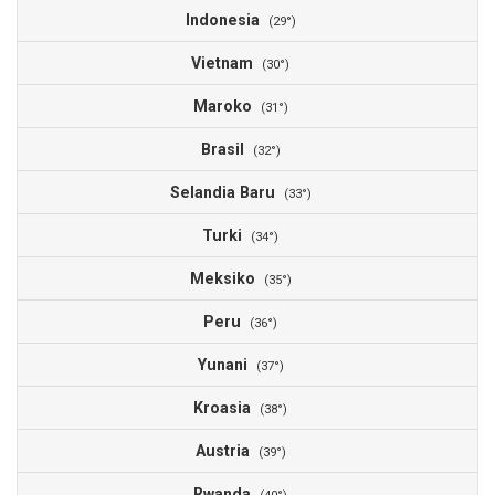
Indonesia
4
(29°)
Vietnam
4
(30°)
Maroko
4
(31°)
Brasil
4
(32°)
Selandia Baru
3
(33°)
Turki
3
(34°)
Meksiko
3
(35°)
Peru
2
(36°)
Yunani
2
(37°)
Kroasia
2
(38°)
Austria
2
(39°)
Rwanda
2