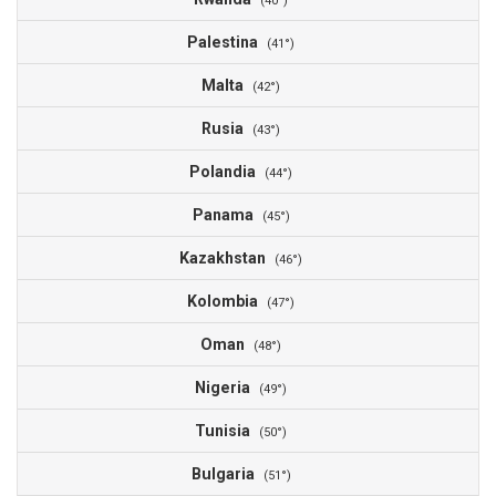
(40°)
Palestina
2
(41°)
Malta
2
(42°)
Rusia
2
(43°)
Polandia
2
(44°)
Panama
2
(45°)
Kazakhstan
2
(46°)
Kolombia
1
(47°)
Oman
1
(48°)
Nigeria
1
(49°)
Tunisia
1
(50°)
Bulgaria
1
(51°)