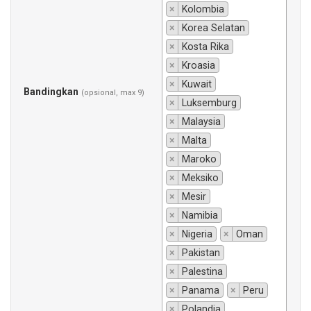
×
Kolombia
×
Korea Selatan
×
Kosta Rika
×
Kroasia
×
Kuwait
Bandingkan
(opsional, max 9)
×
Luksemburg
×
Malaysia
×
Malta
×
Maroko
×
Meksiko
×
Mesir
×
Namibia
×
Nigeria
×
Oman
×
Pakistan
×
Palestina
×
Panama
×
Peru
×
Polandia