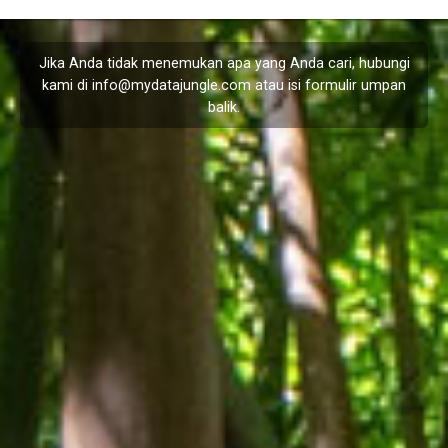
Jika Anda tidak menemukan apa yang Anda cari, hubungi
kami di
info@mydatajungle.com
atau isi formulir
umpan
balik
.