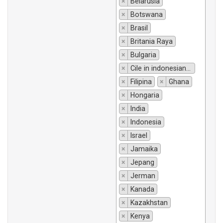
×
Belarusia
×
Botswana
×
Brasil
×
Britania Raya
×
Bulgaria
×
Cile in indonesiano si traduce "Chili".
×
Filipina
×
Ghana
×
Hongaria
×
India
×
Indonesia
×
Israel
×
Jamaika
×
Jepang
×
Jerman
×
Kanada
×
Kazakhstan
×
Kenya