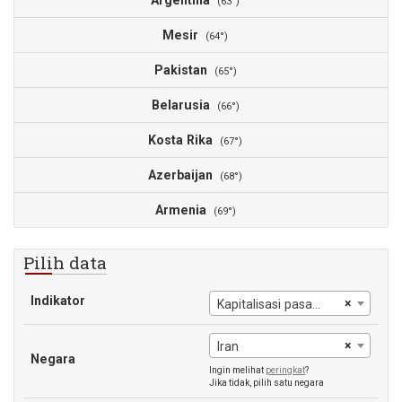
Argentina
(63°)
Mesir
(64°)
Pakistan
(65°)
Belarusia
(66°)
Kosta Rika
(67°)
Azerbaijan
(68°)
Armenia
(69°)
Pilih data
Indikator
×
Kapitalisasi pasar perusahaan domestik terdaftar (% dari PDB)
×
Iran
Negara
Ingin melihat
peringkat
?
Jika tidak, pilih satu negara