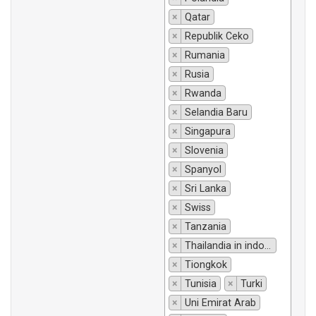
×
Qatar
×
Republik Ceko
×
Rumania
×
Rusia
×
Rwanda
×
Selandia Baru
×
Singapura
×
Slovenia
×
Spanyol
×
Sri Lanka
×
Swiss
×
Tanzania
×
Thailandia in indonesiano si traduce "Thailandia".
×
Tiongkok
×
Tunisia
×
Turki
×
Uni Emirat Arab