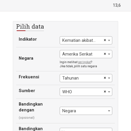
13,6
Pilih data
Indikator
×
Kematian akibat CVD, kanker, diabetes, atau CRD antara usia tepat 30 dan 70 tahun
×
Amerika Serikat
Negara
Ingin melihat
peringkat
?
Jika tidak, pilih satu negara
Frekuensi
×
Tahunan
Sumber
×
WHO
Bandingkan
dengan
Negara
(opsional)
Bandingkan