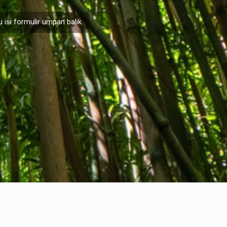
 isi formulir
umpan balik
.
Informasi hukum