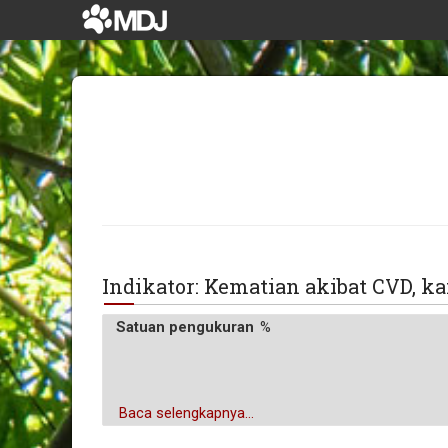
Indikator: Kematian akibat CVD, ka
Satuan pengukuran
%
Baca selengkapnya...