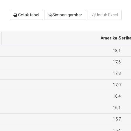
Cetak tabel
Simpan gambar
Unduh Excel
Amerika Serika
18,1
17,6
17,3
17,0
16,4
16,1
15,7
15,4