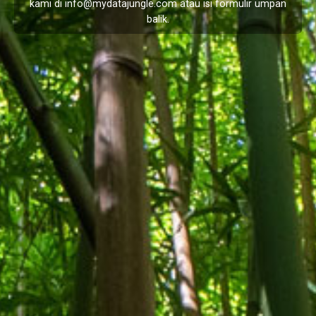
kami di
info@mydatajungle.com
atau isi formulir
umpan
balik
.