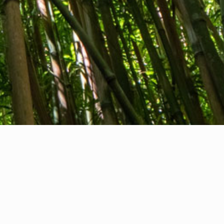
Informasi hukum
nternational Communication S.r.l.
PWP IT14478081004