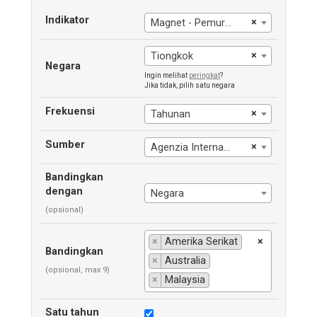
Indikator
×
Magnet - Pemurnian
×
Tiongkok
Negara
Ingin melihat
peringkat
?
Jika tidak, pilih satu negara
Frekuensi
×
Tahunan
Sumber
×
Agenzia Internasional Energi
Bandingkan
dengan
Negara
(opsional)
×
Amerika Serikat
×
Bandingkan
×
Australia
(opsional, max 9)
×
Malaysia
Satu tahun