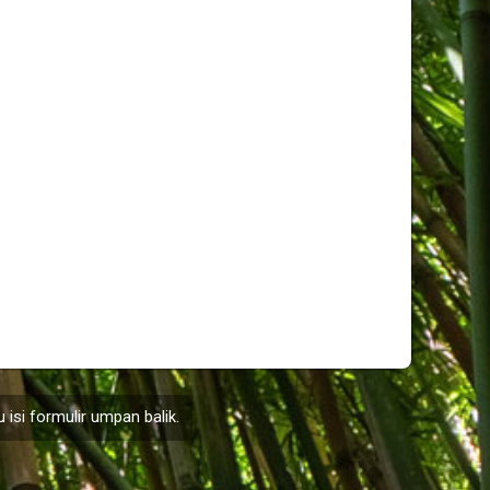
 isi formulir
umpan balik
.