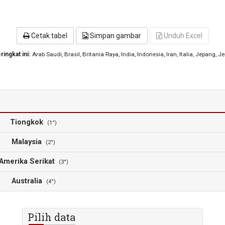
Cetak tabel
Simpan gambar
Unduh Excel
ingkat ini:
Arab Saudi
, Brasil
, Britania Raya
, India
, Indonesia
, Iran
, Italia
, Jepang
, J
Tiongkok
(1°)
Malaysia
(2°)
Amerika Serikat
(3°)
Australia
(4°)
Pilih data