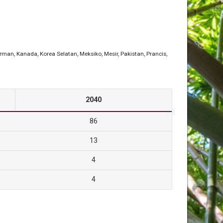
erman
, Kanada
, Korea Selatan
, Meksiko
, Mesir
, Pakistan
, Prancis
,
2040
86
13
4
4