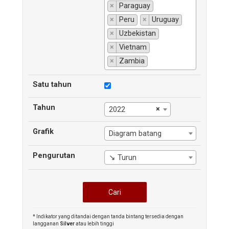
×
Paraguay
×
Peru
×
Uruguay
×
Uzbekistan
×
Vietnam
×
Zambia
Satu tahun
Tahun
×
2022
Grafik
Diagram batang
Pengurutan
↘ Turun
* Indikator yang ditandai dengan tanda bintang tersedia dengan
langganan
Silver
atau lebih tinggi