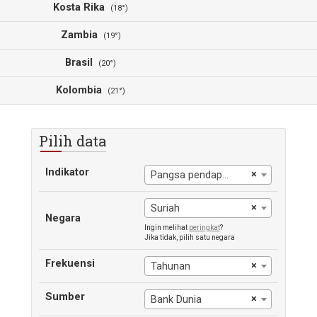
Kosta Rika
(18°)
Zambia
(19°)
Brasil
(20°)
Kolombia
(21°)
Pilih data
Indikator
×
Pangsa pendapatan yang dimiliki oleh 20% terbawah
×
Suriah
Negara
Ingin melihat
peringkat
?
Jika tidak, pilih satu negara
Frekuensi
×
Tahunan
Sumber
×
Bank Dunia