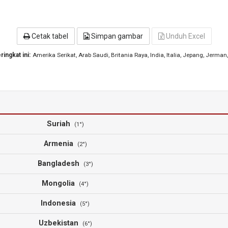
Cetak tabel
Simpan gambar
Unduh Excel
ingkat ini:
Amerika Serikat
, Arab Saudi
, Britania Raya
, India
, Italia
, Jepang
, Jerman
Suriah
(1°)
Armenia
(2°)
Bangladesh
(3°)
Mongolia
(4°)
Indonesia
(5°)
Uzbekistan
(6°)