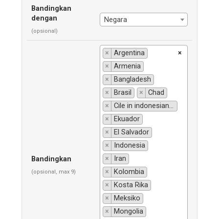
Bandingkan
dengan
Negara
(opsional)
×
Argentina
×
×
Armenia
×
Bangladesh
×
Brasil
×
Chad
×
Cile in indonesiano si traduce "Chili".
×
Ekuador
×
El Salvador
×
Indonesia
×
Iran
Bandingkan
×
Kolombia
(opsional, max 9)
×
Kosta Rika
×
Meksiko
×
Mongolia