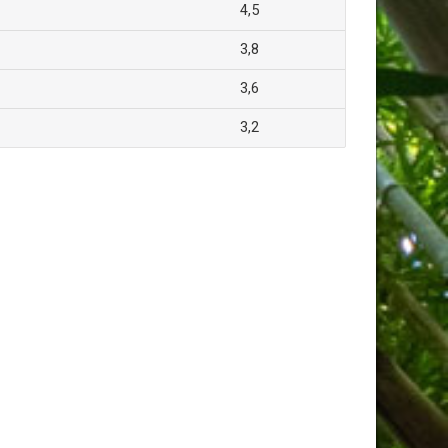
4,5
3,8
3,6
3,2