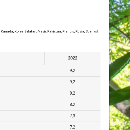
, Kanada
, Korea Selatan
, Mesir
, Pakistan
, Prancis
, Rusia
, Spanyol
,
2022
9,2
9,2
8,2
8,2
7,3
7,2