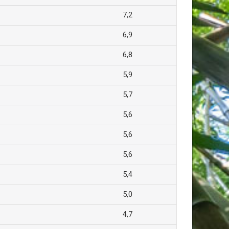
7,2
6,9
6,8
5,9
5,7
5,6
5,6
5,6
5,4
5,0
4,7