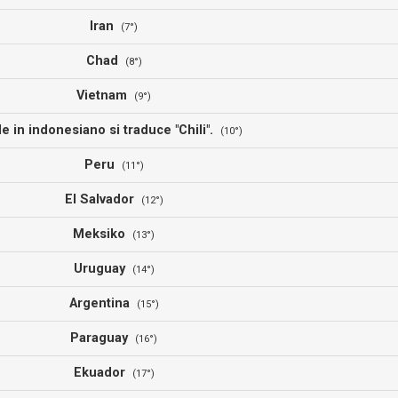
Iran
(7°)
Chad
(8°)
Vietnam
(9°)
le in indonesiano si traduce "Chili".
(10°)
Peru
(11°)
El Salvador
(12°)
Meksiko
(13°)
Uruguay
(14°)
Argentina
(15°)
Paraguay
(16°)
Ekuador
(17°)