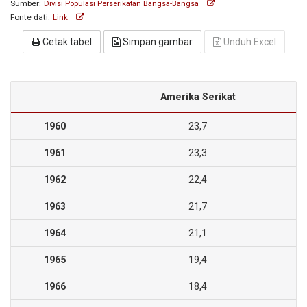
Sumber:
Divisi Populasi Perserikatan Bangsa-Bangsa
Fonte dati:
Link
Cetak tabel
Simpan gambar
Unduh Excel
Amerika Serikat
1960
23,7
1961
23,3
1962
22,4
1963
21,7
1964
21,1
1965
19,4
1966
18,4