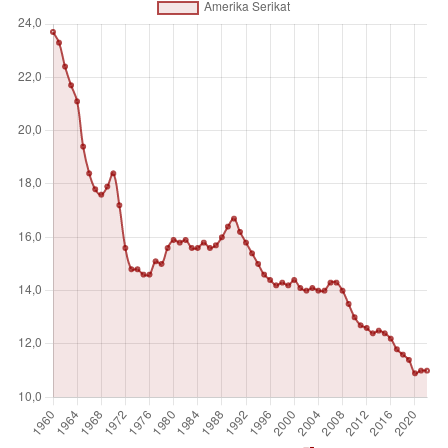
Satuan pengukuran
Angka absolut