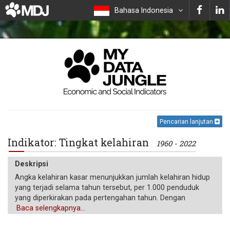
Bahasa Indonesia
Pencarian lanjutan
Indikator: Tingkat kelahiran
1960 - 2022
Deskripsi
Angka kelahiran kasar menunjukkan jumlah kelahiran hidup
yang terjadi selama tahun tersebut, per 1.000 penduduk
yang diperkirakan pada pertengahan tahun. Dengan
mengurangi angka kematian kasar dari angka kelahiran
Baca selengkapnya...
kasar, diperoleh angka pertumbuhan alami, yang sama
dengan angka perubahan populasi tanpa migrasi.