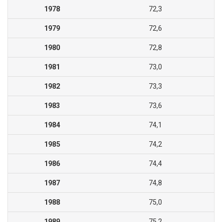
1978
72,3
1979
72,6
1980
72,8
1981
73,0
1982
73,3
1983
73,6
1984
74,1
1985
74,2
1986
74,4
1987
74,8
1988
75,0
1989
75,2