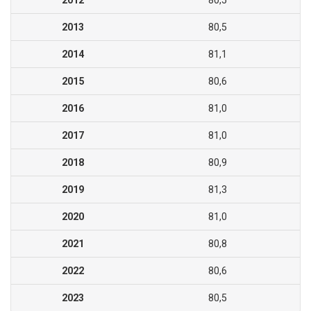
2012
80,5
2013
80,5
2014
81,1
2015
80,6
2016
81,0
2017
81,0
2018
80,9
2019
81,3
2020
81,0
2021
80,8
2022
80,6
2023
80,5