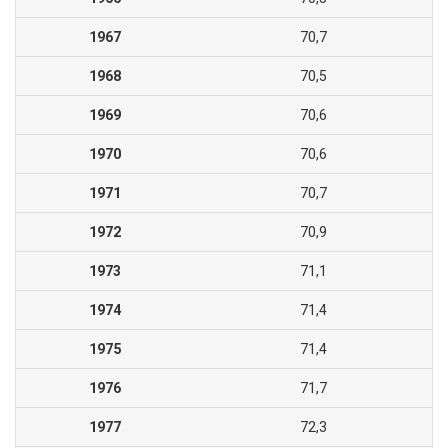
1967
70,7
1968
70,5
1969
70,6
1970
70,6
1971
70,7
1972
70,9
1973
71,1
1974
71,4
1975
71,4
1976
71,7
1977
72,3