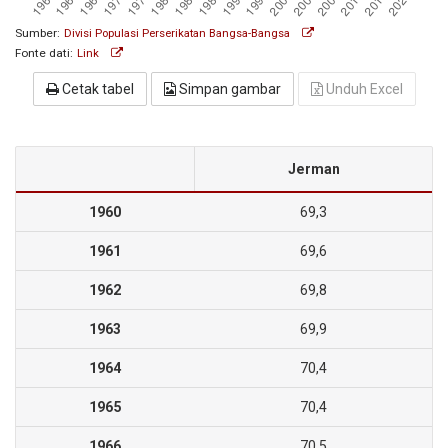
Sumber:
Divisi Populasi Perserikatan Bangsa-Bangsa
Fonte dati:
Link
Cetak tabel
Simpan gambar
Unduh Excel
Jerman
1960
69,3
1961
69,6
1962
69,8
1963
69,9
1964
70,4
1965
70,4
1966
70,5