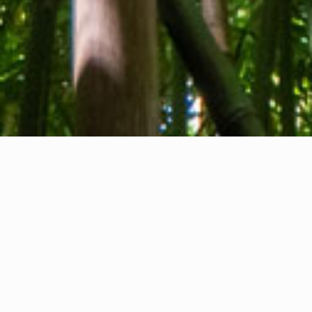
Tentang kami
Kontak kami
Umpan balik
Privacy Policy