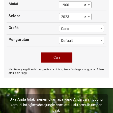
Mulai
×
1960
Selesai
×
2023
Grafik
Garis
Pengurutan
Default
* Indikator yang ditandai dengan tanda bintang tersedia dengan langganan
Silver
atau lebih tinggi
Jika Anda tidak menemukan apa yang Anda cari, hubungi
kami di
info@mydatajungle.com
atau isi formulir
umpan
balik
.