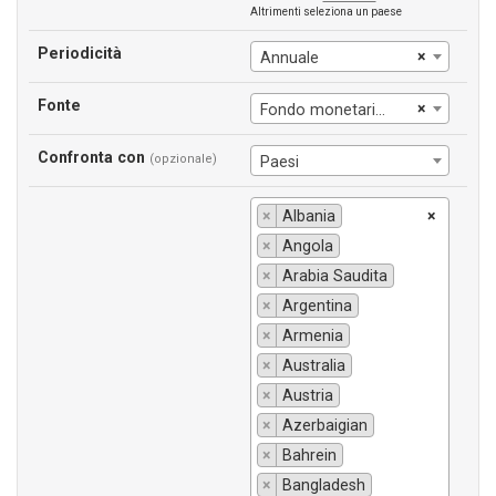
Altrimenti seleziona un paese
Periodicità
×
Annuale
Fonte
×
Fondo monetario int.le
Confronta con
(opzionale)
Paesi
×
Albania
×
×
Angola
×
Arabia Saudita
×
Argentina
×
Armenia
×
Australia
×
Austria
×
Azerbaigian
×
Bahrein
×
Bangladesh