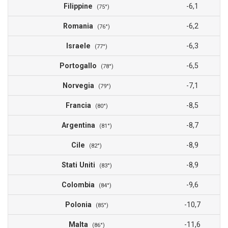
Filippine
-6,1
(75°)
Romania
-6,2
(76°)
Israele
-6,3
(77°)
Portogallo
-6,5
(78°)
Norvegia
-7,1
(79°)
Francia
-8,5
(80°)
Argentina
-8,7
(81°)
Cile
-8,9
(82°)
Stati Uniti
-8,9
(83°)
Colombia
-9,6
(84°)
Polonia
-10,7
(85°)
Malta
-11,6
(86°)