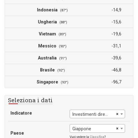
Indonesia
-14,9
(87°)
Ungheria
-15,6
(88°)
Vietnam
-19,6
(89°)
Messico
-31,1
(90°)
Australia
-39,6
(91°)
Brasile
-46,8
(92°)
Singapore
-96,7
(93°)
Seleziona i dati
Indicatore
×
Investimenti diretti esteri, netto (BoP, US$ correnti)
×
Giappone
Paese
Vuoi vedere la
Classifica
?