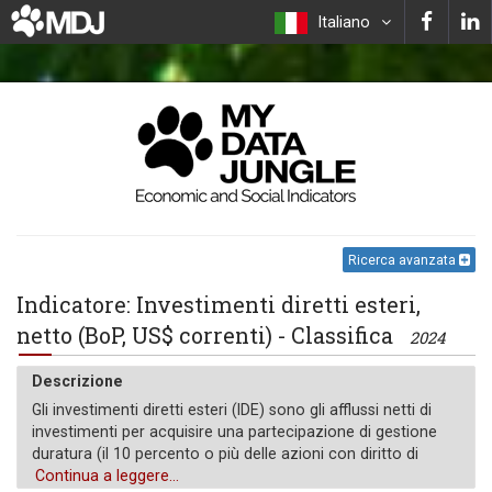
Italiano
Ricerca avanzata
Indicatore: Investimenti diretti esteri,
netto (BoP, US$ correnti) - Classifica
2024
Descrizione
Gli investimenti diretti esteri (IDE) sono gli afflussi netti di
investimenti per acquisire una partecipazione di gestione
duratura (il 10 percento o più delle azioni con diritto di
voto) in un'impresa che opera in un'economia diversa da
Continua a leggere...