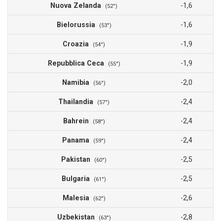
Nuova Zelanda
-1,6
(52°)
Bielorussia
-1,6
(53°)
Croazia
-1,9
(54°)
Repubblica Ceca
-1,9
(55°)
Namibia
-2,0
(56°)
Thailandia
-2,4
(57°)
Bahrein
-2,4
(58°)
Panama
-2,4
(59°)
Pakistan
-2,5
(60°)
Bulgaria
-2,5
(61°)
Malesia
-2,6
(62°)
Uzbekistan
-2,8
(63°)