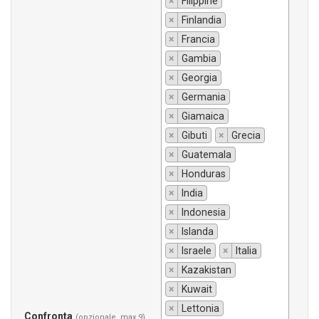
×
Filippine
×
Finlandia
×
Francia
×
Gambia
×
Georgia
×
Germania
×
Giamaica
×
Gibuti
×
Grecia
×
Guatemala
×
Honduras
×
India
×
Indonesia
×
Islanda
×
Israele
×
Italia
×
Kazakistan
×
Kuwait
×
Lettonia
Confronta
(opzionale, max 9)