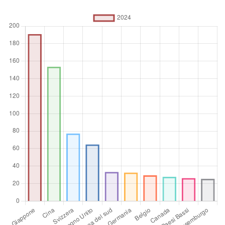
quella dell'investitore. Sono la somma del capitale proprio,
del reinvestimento degli utili, di altro capitale a lungo
termine e del capitale a breve termine come mostrato nella
bilancia dei pagamenti. Questa serie mostra gli IDE netti
totali. In BPM6, i saldi dei conti finanziari sono calcolati
come la variazione delle attività meno la variazione delle
passività. I ​​deflussi netti di IDE sono attività e gli afflussi netti
di IDE sono passività. I ​​dati sono in dollari USA correnti.
Unità di misura
Billions of $
Operatore
aggregato
Media