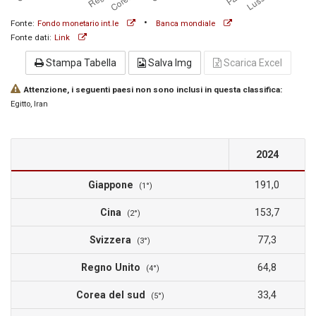
•
Fonte:
Fondo monetario int.le
Banca mondiale
Fonte dati:
Link
Stampa Tabella
Salva Img
Scarica Excel
Attenzione, i seguenti paesi non sono inclusi in questa classifica:
Egitto
, Iran
2024
Giappone
191,0
(1°)
Cina
153,7
(2°)
Svizzera
77,3
(3°)
Regno Unito
64,8
(4°)
Corea del sud
33,4
(5°)