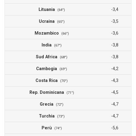
Lituania
-3,4
(64°)
Ucraina
-3,5
(65°)
Mozambico
-3,6
(66°)
India
-3,8
(67°)
Sud Africa
-3,8
(68°)
Cambogia
-4,2
(69°)
Costa Rica
-4,3
(70°)
Rep. Dominicana
-4,5
(71°)
Grecia
-4,7
(72°)
Turchia
-4,7
(73°)
Perù
-5,6
(74°)