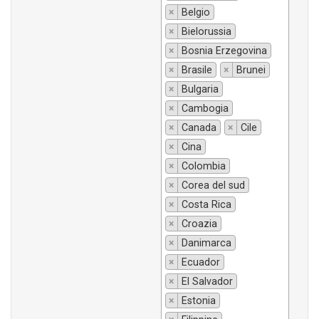
×
Belgio
×
Bielorussia
×
Bosnia Erzegovina
×
Brasile
×
Brunei
×
Bulgaria
×
Cambogia
×
Canada
×
Cile
×
Cina
×
Colombia
×
Corea del sud
×
Costa Rica
×
Croazia
×
Danimarca
×
Ecuador
×
El Salvador
×
Estonia