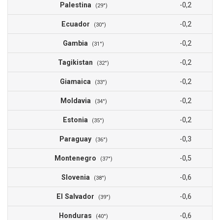
Palestina
-0,2
(29°)
Ecuador
-0,2
(30°)
Gambia
-0,2
(31°)
Tagikistan
-0,2
(32°)
Giamaica
-0,2
(33°)
Moldavia
-0,2
(34°)
Estonia
-0,2
(35°)
Paraguay
-0,3
(36°)
Montenegro
-0,5
(37°)
Slovenia
-0,6
(38°)
El Salvador
-0,6
(39°)
Honduras
-0,6
(40°)