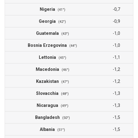
Nigeria
-0,7
(41°)
Georgia
-0,9
(42°)
Guatemala
-1,0
(43°)
Bosnia Erzegovina
-1,0
(44°)
Lettonia
-1,1
(45°)
Macedonia
-1,2
(46°)
Kazakistan
-1,2
(47°)
Slovacchia
-1,3
(48°)
Nicaragua
-1,3
(49°)
Bangladesh
-1,5
(50°)
Albania
-1,5
(51°)