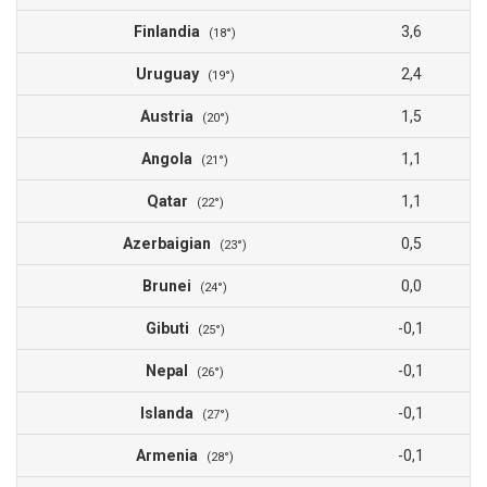
Finlandia
3,6
(18°)
Uruguay
2,4
(19°)
Austria
1,5
(20°)
Angola
1,1
(21°)
Qatar
1,1
(22°)
Azerbaigian
0,5
(23°)
Brunei
0,0
(24°)
Gibuti
-0,1
(25°)
Nepal
-0,1
(26°)
Islanda
-0,1
(27°)
Armenia
-0,1
(28°)