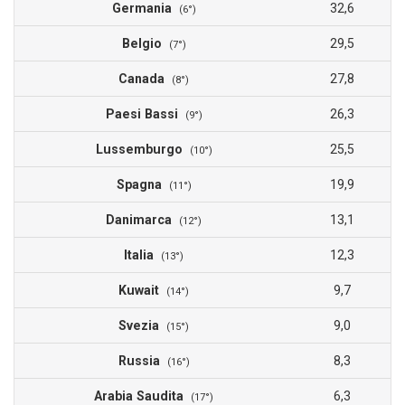
Germania
32,6
(6°)
Belgio
29,5
(7°)
Canada
27,8
(8°)
Paesi Bassi
26,3
(9°)
Lussemburgo
25,5
(10°)
Spagna
19,9
(11°)
Danimarca
13,1
(12°)
Italia
12,3
(13°)
Kuwait
9,7
(14°)
Svezia
9,0
(15°)
Russia
8,3
(16°)
Arabia Saudita
6,3
(17°)