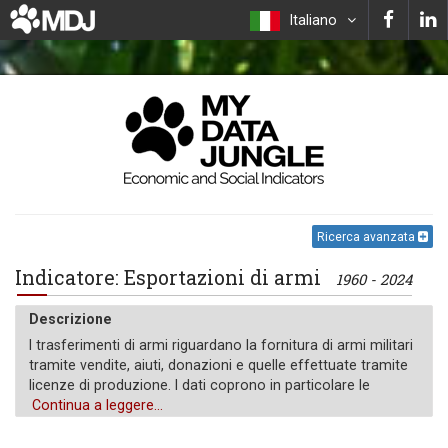
Italiano
Ricerca avanzata
Indicatore: Esportazioni di armi
1960 - 2024
Descrizione
I trasferimenti di armi riguardano la fornitura di armi militari
tramite vendite, aiuti, donazioni e quelle effettuate tramite
licenze di produzione. I dati coprono in particolare le
principali armi convenzionali come aerei, veicoli blindati,
Continua a leggere...
artiglieria, sistemi radar, missili e navi progettate per uso
militare. Sono esclusi i trasferimenti di altre attrezzature