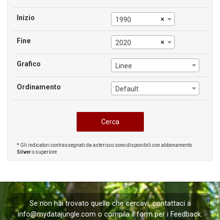
Inizio
×
1990
Fine
×
2020
Grafico
Linee
Ordinamento
Default
* Gli indicatori contrassegnati da asterisco sono disponibili con abbonamento
Silver
o superiore
Se non hai trovato quello che cercavi, contattaci a
info@mydatajungle.com
o compila il form per i
Feedback
.