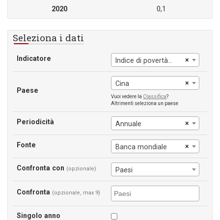
2020
0,1
Seleziona i dati
Indicatore
×
Indice di povertà al livello di $2,15 al giorno
×
Cina
Paese
Vuoi vedere la
Classifica
?
Altrimenti seleziona un paese
Periodicità
×
Annuale
Fonte
×
Banca mondiale
Confronta con
(opzionale)
Paesi
Confronta
(opzionale, max 9)
Singolo anno