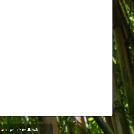
form per i
Feedback
.