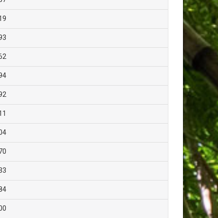
19
93
62
94
92
11
04
70
33
84
00