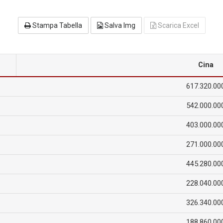
Stampa Tabella
Salva Img
Scarica Excel
Cina
617.320.00
542.000.00
403.000.00
271.000.00
445.280.00
228.040.00
326.340.00
188.860.00