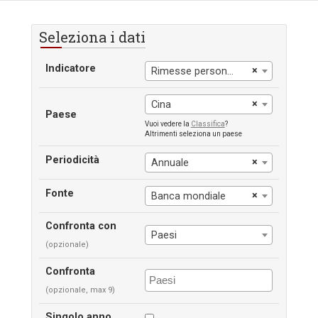
Seleziona i dati
Indicatore
×
Rimesse personali, ricevute
×
Cina
Paese
Vuoi vedere la
Classifica
?
Altrimenti seleziona un paese
Periodicità
×
Annuale
Fonte
×
Banca mondiale
Confronta con
Paesi
(opzionale)
Confronta
(opzionale, max 9)
Singolo anno