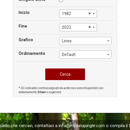
Inizio
×
1982
Fine
×
2023
Grafico
Linee
Ordinamento
Default
* Gli indicatori contrassegnati da asterisco sono disponibili con
abbonamento
Silver
o superiore
uello che cercavi, contattaci a
info@mydatajungle.com
o compila il 