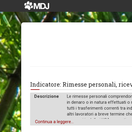
Indicatore: Rimesse personali, ri
Descrizione
Le rimesse personali comprendono t
in denaro o in natura effettuati o 
tutti i trasferimenti correnti tra i
altri lavoratori a breve termine ch
espressi in dollari USA correnti.
Continua a leggere...
Unità di misura
$