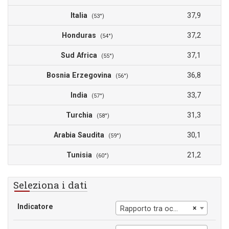
Italia
37,9
(53°)
Honduras
37,2
(54°)
Sud Africa
37,1
(55°)
Bosnia Erzegovina
36,8
(56°)
India
33,7
(57°)
Turchia
31,3
(58°)
Arabia Saudita
30,1
(59°)
Tunisia
21,2
(60°)
Seleziona i dati
Indicatore
×
Rapporto tra occupazione femminile e popolazione