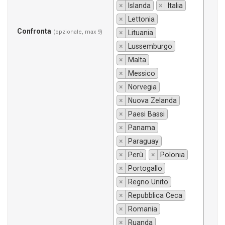
×
Islanda
×
Italia
×
Lettonia
Confronta
(opzionale, max 9)
×
Lituania
×
Lussemburgo
×
Malta
×
Messico
×
Norvegia
×
Nuova Zelanda
×
Paesi Bassi
×
Panama
×
Paraguay
×
Perù
×
Polonia
×
Portogallo
×
Regno Unito
×
Repubblica Ceca
×
Romania
×
Ruanda