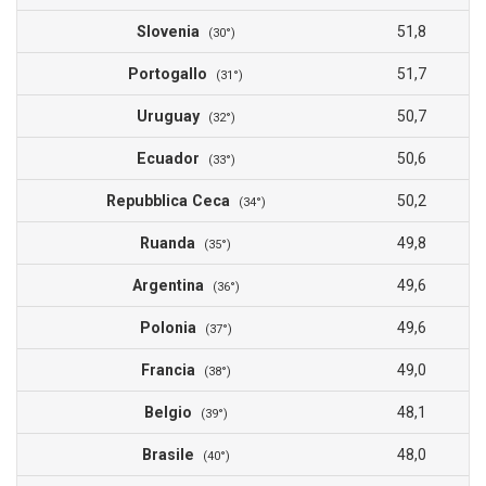
Slovenia
51,8
(30°)
Portogallo
51,7
(31°)
Uruguay
50,7
(32°)
Ecuador
50,6
(33°)
Repubblica Ceca
50,2
(34°)
Ruanda
49,8
(35°)
Argentina
49,6
(36°)
Polonia
49,6
(37°)
Francia
49,0
(38°)
Belgio
48,1
(39°)
Brasile
48,0
(40°)