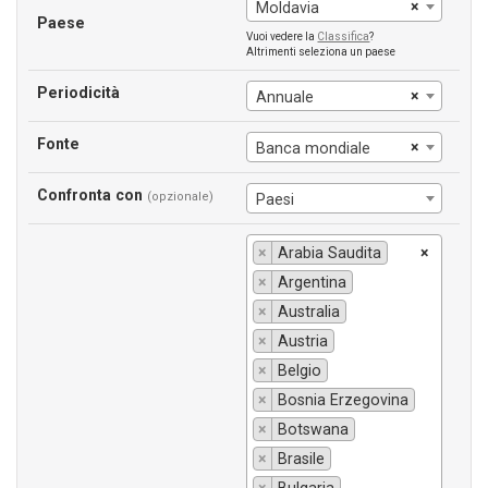
×
Moldavia
Paese
Vuoi vedere la
Classifica
?
Altrimenti seleziona un paese
Periodicità
×
Annuale
Fonte
×
Banca mondiale
Confronta con
(opzionale)
Paesi
×
Arabia Saudita
×
×
Argentina
×
Australia
×
Austria
×
Belgio
×
Bosnia Erzegovina
×
Botswana
×
Brasile