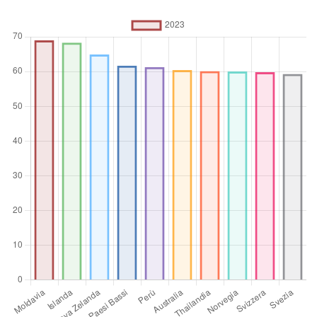
%
Operatore
aggregato
Media