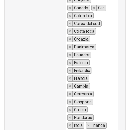
×
Bulgaria
×
Canada
×
Cile
×
Colombia
×
Corea del sud
×
Costa Rica
×
Croazia
×
Danimarca
×
Ecuador
×
Estonia
×
Finlandia
×
Francia
×
Gambia
×
Germania
×
Giappone
×
Grecia
×
Honduras
×
India
×
Irlanda