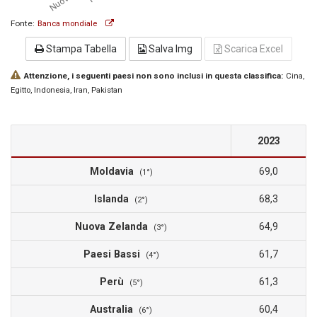
Fonte:
Banca mondiale
Stampa Tabella
Salva Img
Scarica Excel
Attenzione, i seguenti paesi non sono inclusi in questa classifica:
Cina
,
Egitto
, Indonesia
, Iran
, Pakistan
2023
Moldavia
69,0
(1°)
Islanda
68,3
(2°)
Nuova Zelanda
64,9
(3°)
Paesi Bassi
61,7
(4°)
Perù
61,3
(5°)
Australia
60,4
(6°)