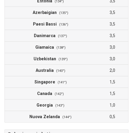
Estonia
3,5
(134°)
Azerbaigian
3,5
(135°)
Paesi Bassi
3,5
(136°)
Danimarca
3,5
(137°)
Giamaica
3,0
(138°)
Uzbekistan
3,0
(139°)
Australia
2,0
(140°)
Singapore
1,5
(141°)
Canada
1,5
(142°)
Georgia
1,0
(143°)
Nuova Zelanda
0,5
(144°)