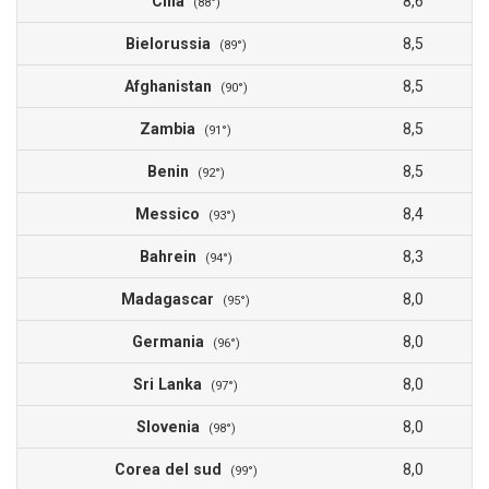
Cina
8,6
(88°)
Bielorussia
8,5
(89°)
Afghanistan
8,5
(90°)
Zambia
8,5
(91°)
Benin
8,5
(92°)
Messico
8,4
(93°)
Bahrein
8,3
(94°)
Madagascar
8,0
(95°)
Germania
8,0
(96°)
Sri Lanka
8,0
(97°)
Slovenia
8,0
(98°)
Corea del sud
8,0
(99°)