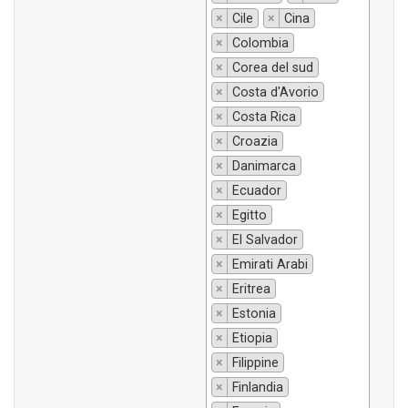
×
Cile
×
Cina
×
Colombia
×
Corea del sud
×
Costa d'Avorio
×
Costa Rica
×
Croazia
×
Danimarca
×
Ecuador
×
Egitto
×
El Salvador
×
Emirati Arabi
×
Eritrea
×
Estonia
×
Etiopia
×
Filippine
×
Finlandia