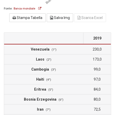
Fonte:
Banca mondiale
Stampa Tabella
Salva Img
Scarica Excel
2019
Venezuela
230,0
(1°)
Laos
173,0
(2°)
Cambogia
99,0
(3°)
Haiti
97,0
(4°)
Eritrea
84,0
(5°)
Bosnia Erzegovina
80,0
(6°)
Iran
72,5
(7°)