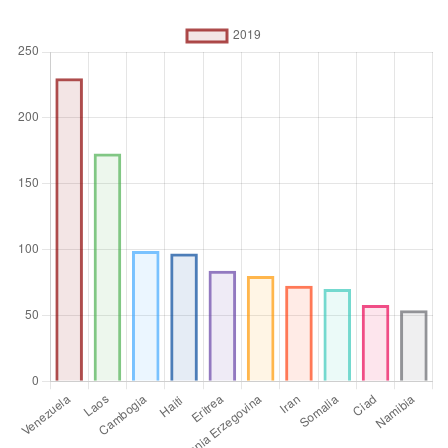
accelerata a un determinato costo aggiuntivo, viene scelta
la procedura più rapida, indipendentemente dal costo
medesimo.
Unità di misura
Numero assoluto
Operatore
aggregato
Media