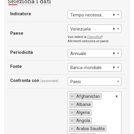
Seleziona i dati
Indicatore
×
Tempo necessario per avviare un'impresa
×
Venezuela
Paese
Vuoi vedere la
Classifica
?
Altrimenti seleziona un paese
Periodicità
×
Annuale
Fonte
×
Banca mondiale
Confronta con
(opzionale)
Paesi
×
Afghanistan
×
×
Albania
×
Algeria
×
Angola
×
Arabia Saudita