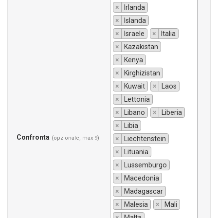
×
Irlanda
×
Islanda
×
Israele
×
Italia
×
Kazakistan
×
Kenya
×
Kirghizistan
×
Kuwait
×
Laos
×
Lettonia
×
Libano
×
Liberia
×
Libia
Confronta
(opzionale, max 9)
×
Liechtenstein
×
Lituania
×
Lussemburgo
×
Macedonia
×
Madagascar
×
Malesia
×
Mali
×
Malta