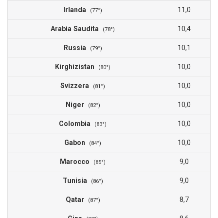
Irlanda
11,0
(77°)
Arabia Saudita
10,4
(78°)
Russia
10,1
(79°)
Kirghizistan
10,0
(80°)
Svizzera
10,0
(81°)
Niger
10,0
(82°)
Colombia
10,0
(83°)
Gabon
10,0
(84°)
Marocco
9,0
(85°)
Tunisia
9,0
(86°)
Qatar
8,7
(87°)