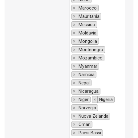
×
Marocco
×
Mauritania
×
Messico
×
Moldavia
×
Mongolia
×
Montenegro
×
Mozambico
×
Myanmar
×
Namibia
×
Nepal
×
Nicaragua
×
Niger
×
Nigeria
×
Norvegia
×
Nuova Zelanda
×
Oman
×
Paesi Bassi