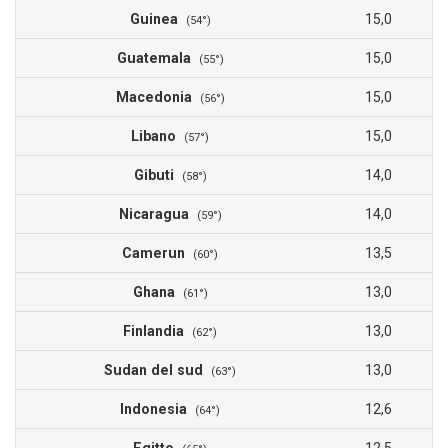
Guinea
15,0
(54°)
Guatemala
15,0
(55°)
Macedonia
15,0
(56°)
Libano
15,0
(57°)
Gibuti
14,0
(58°)
Nicaragua
14,0
(59°)
Camerun
13,5
(60°)
Ghana
13,0
(61°)
Finlandia
13,0
(62°)
Sudan del sud
13,0
(63°)
Indonesia
12,6
(64°)