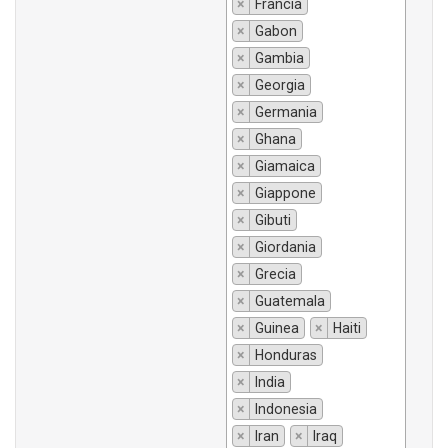
×
Francia
×
Gabon
×
Gambia
×
Georgia
×
Germania
×
Ghana
×
Giamaica
×
Giappone
×
Gibuti
×
Giordania
×
Grecia
×
Guatemala
×
Guinea
×
Haiti
×
Honduras
×
India
×
Indonesia
×
Iran
×
Iraq