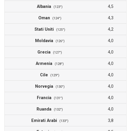
Albania
4,5
(123°)
Oman
4,3
(124°)
Stati Uniti
4,2
(125°)
Moldavia
4,0
(126°)
Grecia
4,0
(127°)
Armenia
4,0
(128°)
Cile
4,0
(129°)
Norvegia
4,0
(130°)
Francia
4,0
(131°)
Ruanda
4,0
(132°)
Emirati Arabi
3,8
(133°)