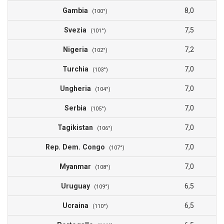
Gambia
8,0
(100°)
Svezia
7,5
(101°)
Nigeria
7,2
(102°)
Turchia
7,0
(103°)
Ungheria
7,0
(104°)
Serbia
7,0
(105°)
Tagikistan
7,0
(106°)
Rep. Dem. Congo
7,0
(107°)
Myanmar
7,0
(108°)
Uruguay
6,5
(109°)
Ucraina
6,5
(110°)