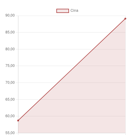
capite.
Unità di misura
%