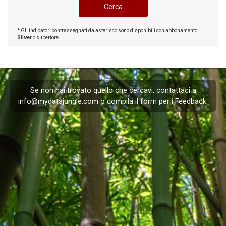
* Gli indicatori contrassegnati da asterisco sono disponibili con abbonamento
Silver
o superiore
Se non hai trovato quello che cercavi, contattaci a
info@mydatajungle.com
o compila il form per i
Feedback
.