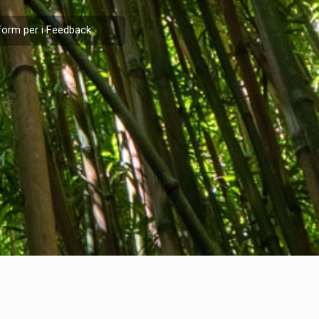
form per i
Feedback
.
nformazioni legali