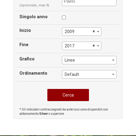
(opzionale, max 9)
Singolo anno
Inizio
×
2009
Fine
×
2017
Grafico
Linee
Ordinamento
Default
* Gli indicatori contrassegnati da asterisco sono disponibili con
abbonamento
Silver
o superiore