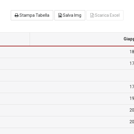
Stampa Tabella
Salva Img
Scarica Excel
Giap
18
17
17
19
20
20