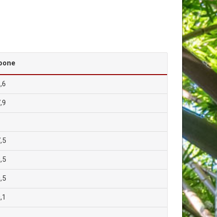
pone
,6
,9
,5
,5
,5
,1