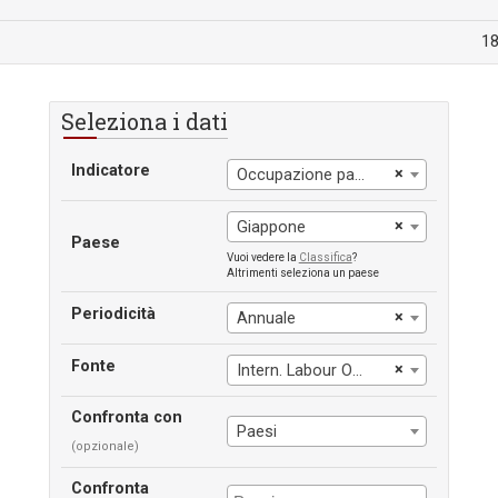
18
Seleziona i dati
Indicatore
×
Occupazione part-time, maschile
×
Giappone
Paese
Vuoi vedere la
Classifica
?
Altrimenti seleziona un paese
Periodicità
×
Annuale
Fonte
×
Intern. Labour Office
Confronta con
Paesi
(opzionale)
Confronta