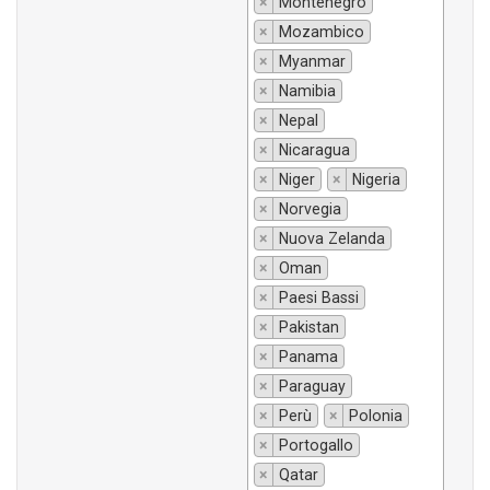
×
Montenegro
×
Mozambico
×
Myanmar
×
Namibia
×
Nepal
×
Nicaragua
×
Niger
×
Nigeria
×
Norvegia
×
Nuova Zelanda
×
Oman
×
Paesi Bassi
×
Pakistan
×
Panama
×
Paraguay
×
Perù
×
Polonia
×
Portogallo
×
Qatar