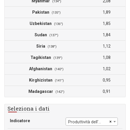
Myanmar
2,08
(134°)
Pakistan
1,89
(135°)
Uzbekistan
1,85
(136°)
Sudan
1,84
(137°)
Siria
1,12
(138°)
Tagikistan
1,08
(139°)
Afghanistan
1,02
(140°)
Kirghizistan
0,95
(141°)
Madagascar
0,91
(142°)
Seleziona i dati
Indicatore
×
Produttività dell'acqua