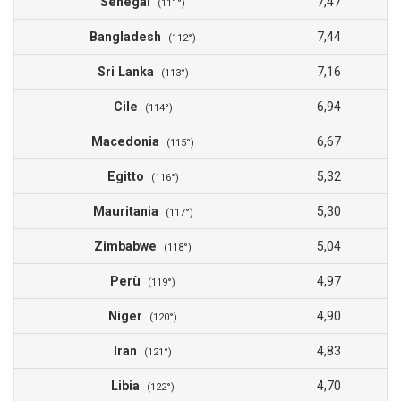
Senegal
7,47
(111°)
Bangladesh
7,44
(112°)
Sri Lanka
7,16
(113°)
Cile
6,94
(114°)
Macedonia
6,67
(115°)
Egitto
5,32
(116°)
Mauritania
5,30
(117°)
Zimbabwe
5,04
(118°)
Perù
4,97
(119°)
Niger
4,90
(120°)
Iran
4,83
(121°)
Libia
4,70
(122°)