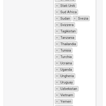
×
Stati Uniti
×
Sud Africa
×
Sudan
×
Svezia
×
Svizzera
×
Tagikistan
×
Tanzania
×
Thailandia
×
Tunisia
×
Turchia
×
Ucraina
×
Uganda
×
Ungheria
×
Uruguay
×
Uzbekistan
×
Vietnam
×
Yemen