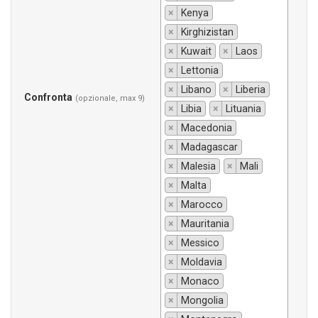
×
Kenya
×
Kirghizistan
×
Kuwait
×
Laos
×
Lettonia
×
Libano
×
Liberia
Confronta
(opzionale, max 9)
×
Libia
×
Lituania
×
Macedonia
×
Madagascar
×
Malesia
×
Mali
×
Malta
×
Marocco
×
Mauritania
×
Messico
×
Moldavia
×
Monaco
×
Mongolia