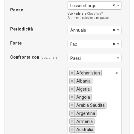
×
Lussemburgo
Paese
Vuoi vedere la
Classifica
?
Altrimenti seleziona un paese
Periodicità
×
Annuale
Fonte
×
Fao
Confronta con
(opzionale)
Paesi
×
Afghanistan
×
×
Albania
×
Algeria
×
Angola
×
Arabia Saudita
×
Argentina
×
Armenia
×
Australia