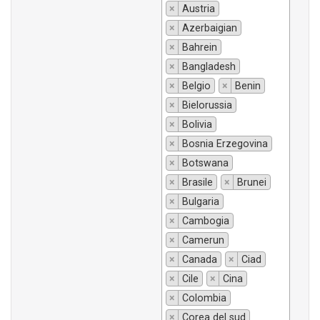
×
Austria
×
Azerbaigian
×
Bahrein
×
Bangladesh
×
Belgio
×
Benin
×
Bielorussia
×
Bolivia
×
Bosnia Erzegovina
×
Botswana
×
Brasile
×
Brunei
×
Bulgaria
×
Cambogia
×
Camerun
×
Canada
×
Ciad
×
Cile
×
Cina
×
Colombia
×
Corea del sud