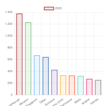
$
Operatore
aggregato
Media