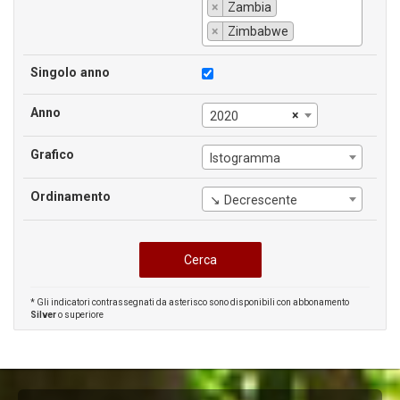
×
Zambia
×
Zimbabwe
Singolo anno
Anno
×
2020
Grafico
Istogramma
Ordinamento
↘ Decrescente
* Gli indicatori contrassegnati da asterisco sono disponibili con abbonamento
Silver
o superiore