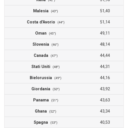
(42°)
Malesia
51,40
(43°)
Costa d'Avorio
51,14
(44°)
Oman
49,11
(45°)
Slovenia
48,14
(46°)
Canada
44,44
(47°)
Stati Uniti
44,31
(48°)
Bielorussia
44,16
(49°)
Giordania
43,92
(50°)
Panama
43,63
(51°)
Ghana
43,34
(52°)
Spagna
40,53
(53°)