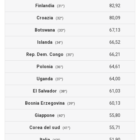
Finlandia
82,92
(31°)
Croazia
80,09
(32°)
Botswana
67,13
(33°)
Islanda
66,52
(34°)
Rep. Dem. Congo
66,21
(35°)
Polonia
64,61
(36°)
Uganda
64,00
(37°)
El Salvador
61,03
(38°)
Bosnia Erzegovina
60,13
(39°)
Giappone
55,80
(40°)
Corea del sud
55,71
(41°)
Italia
51,90