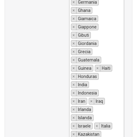
×
Germania
×
Ghana
×
Giamaica
×
Giappone
×
Gibuti
×
Giordania
×
Grecia
×
Guatemala
×
Guinea
×
Haiti
×
Honduras
×
India
×
Indonesia
×
Iran
×
Iraq
×
Irlanda
×
Islanda
×
Israele
×
Italia
×
Kazakistan