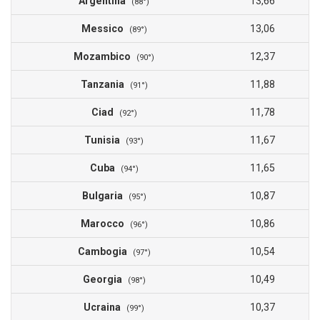
Argentina
13,66
(88°)
Messico
13,06
(89°)
Mozambico
12,37
(90°)
Tanzania
11,88
(91°)
Ciad
11,78
(92°)
Tunisia
11,67
(93°)
Cuba
11,65
(94°)
Bulgaria
10,87
(95°)
Marocco
10,86
(96°)
Cambogia
10,54
(97°)
Georgia
10,49
(98°)
Ucraina
10,37
(99°)