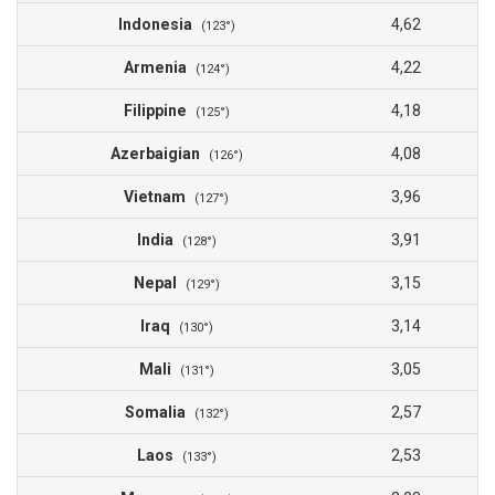
Indonesia
4,62
(123°)
Armenia
4,22
(124°)
Filippine
4,18
(125°)
Azerbaigian
4,08
(126°)
Vietnam
3,96
(127°)
India
3,91
(128°)
Nepal
3,15
(129°)
Iraq
3,14
(130°)
Mali
3,05
(131°)
Somalia
2,57
(132°)
Laos
2,53
(133°)