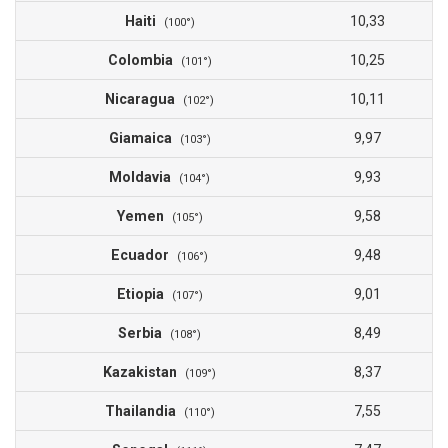
Haiti
10,33
(100°)
Colombia
10,25
(101°)
Nicaragua
10,11
(102°)
Giamaica
9,97
(103°)
Moldavia
9,93
(104°)
Yemen
9,58
(105°)
Ecuador
9,48
(106°)
Etiopia
9,01
(107°)
Serbia
8,49
(108°)
Kazakistan
8,37
(109°)
Thailandia
7,55
(110°)