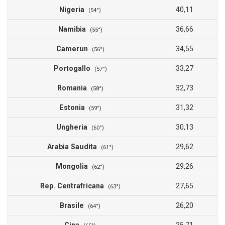
Nigeria
40,11
(54°)
Namibia
36,66
(55°)
Camerun
34,55
(56°)
Portogallo
33,27
(57°)
Romania
32,73
(58°)
Estonia
31,32
(59°)
Ungheria
30,13
(60°)
Arabia Saudita
29,62
(61°)
Mongolia
29,26
(62°)
Rep. Centrafricana
27,65
(63°)
Brasile
26,20
(64°)