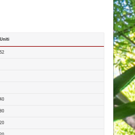
 Uniti
52
40
80
20
20