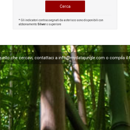
* Gli indicatori contrassegnati da asterisco sono disponibili con
abbonamento
Silver
o superiore
uello che cercavi, contattaci a
info@mydatajungle.com
o compila il 