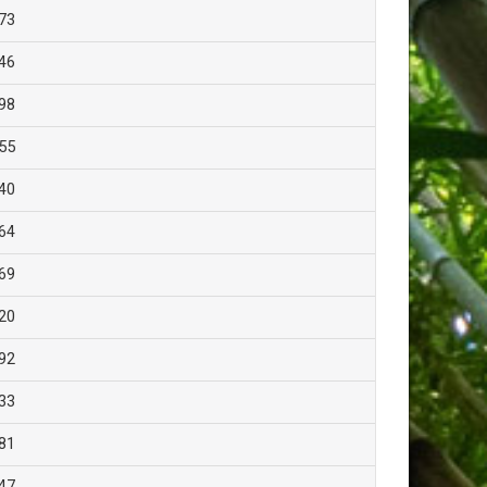
73
46
98
55
40
64
69
20
92
33
81
47