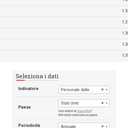
1.3
1.3
1.3
1.3
1.3
Seleziona i dati
Indicatore
×
Personale delle forze armate, totale
×
Stati Uniti
Paese
Vuoi vedere la
Classifica
?
Altrimenti seleziona un paese
Periodicità
×
Annuale