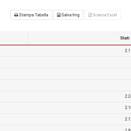
Stampa Tabella
Salva Img
Scarica Excel
Stati
2.1
2.2
2.1
2.1
1.9