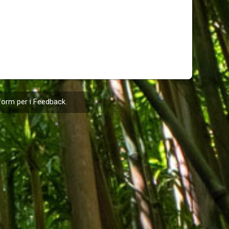
form per i
Feedback
.