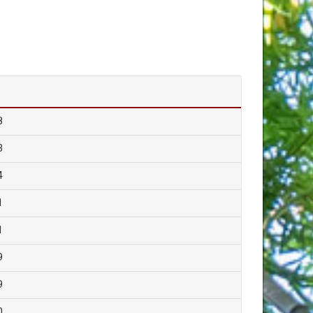
8
3
4
1
1
9
9
0