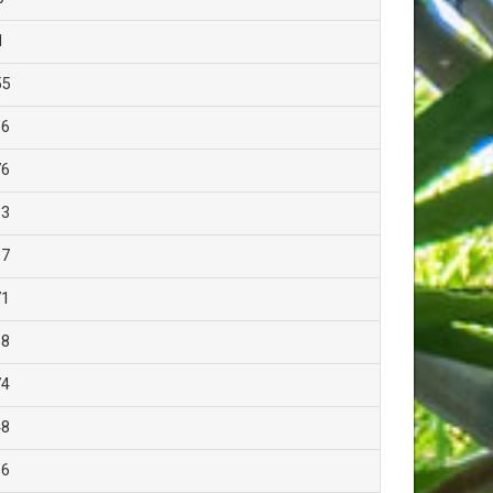
1
55
66
76
63
37
71
18
74
48
66