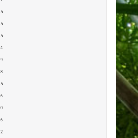
75
55
85
04
59
08
75
36
40
36
82