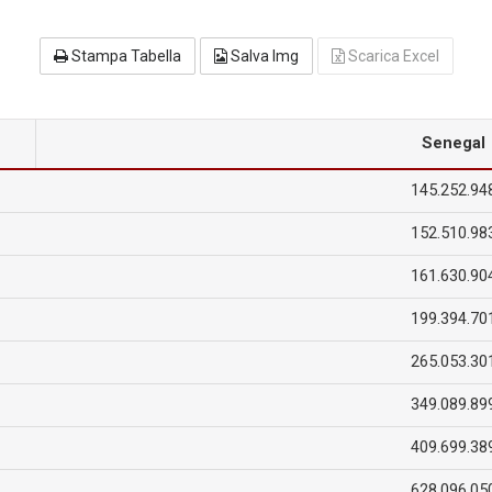
Stampa Tabella
Salva Img
Scarica Excel
Senegal
145.252.94
152.510.98
161.630.90
199.394.70
265.053.30
349.089.89
409.699.38
628.096.05