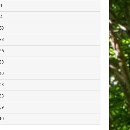
91
74
58
28
25
88
40
03
33
69
10