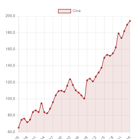
conti attivi, che stabiliscono una richiesta di rimborso. Per
alcuni paesi, queste richieste includono il credito alle
imprese pubbliche.
Unità di misura
%