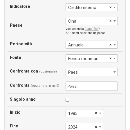
Indicatore
×
Credito interno al settore privato da parte delle banche
×
Cina
Paese
Vuoi vedere la
Classifica
?
Altrimenti seleziona un paese
Periodicità
×
Annuale
Fonte
×
Fondo monetario int.le
Confronta con
(opzionale)
Paesi
Confronta
(opzionale, max 9)
Singolo anno
Inizio
×
1985
Fine
×
2024