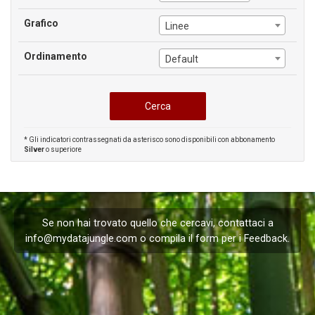
Grafico
Linee
Ordinamento
Default
* Gli indicatori contrassegnati da asterisco sono disponibili con abbonamento
Silver
o superiore
Se non hai trovato quello che cercavi, contattaci a
info@mydatajungle.com
o compila il form per i
Feedback
.