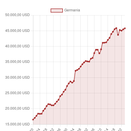
di un determinato Stato in un determinato periodo di
tempo. Si ottiene dal PIL aggiungendovi il reddito percepito
da soggetti residenti nel paese per investimenti all'estero e
sottraendovi il reddito percepito nel paese da soggetti non
residenti. I dati sono in dollari USA costanti del 2015.
Unità di misura
$