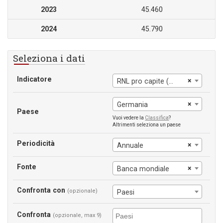
2023
45.460
2024
45.790
Seleziona i dati
Indicatore
×
RNL pro capite (a prezzi costanti del 2015 in US$)
×
Germania
Paese
Vuoi vedere la
Classifica
?
Altrimenti seleziona un paese
Periodicità
×
Annuale
Fonte
×
Banca mondiale
Confronta con
(opzionale)
Paesi
Confronta
(opzionale, max 9)