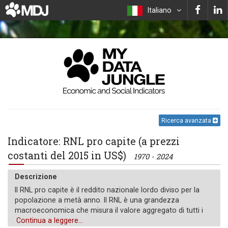
Italiano
Ricerca avanzata
Indicatore: RNL pro capite (a prezzi
costanti del 2015 in US$)
1970 - 2024
Descrizione
Il RNL pro capite è il reddito nazionale lordo diviso per la
popolazione a metà anno. Il RNL è una grandezza
macroeconomica che misura il valore aggregato di tutti i
beni e servizi finali prodotti da fattori posseduti da cittadini
Continua a leggere...