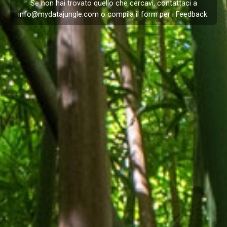
Se non hai trovato quello che cercavi, contattaci a
info@mydatajungle.com
o compila il form per i
Feedback
.