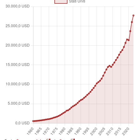
Usa correnti dopo essere convertiti dalle rispettive valute
nazionali utilizzando i tassi di cambio ufficiali su base
annuale.
Unità di misura
Billions of $