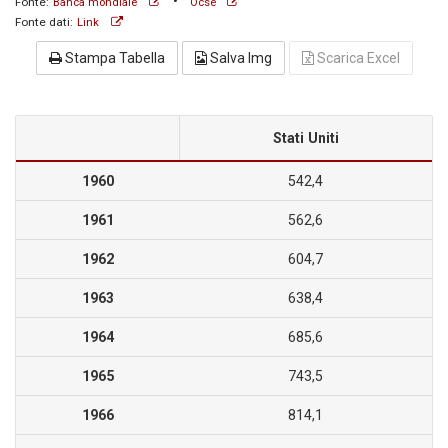
•
Fonte:
Banca mondiale
Ocse
Fonte dati:
Link
Stampa Tabella
Salva Img
Scarica Excel
Stati Uniti
1960
542,4
1961
562,6
1962
604,7
1963
638,4
1964
685,6
1965
743,5
1966
814,1