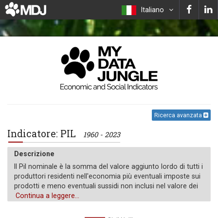
Italiano
Ricerca avanzata
Indicatore: PIL
1960 - 2023
Descrizione
Il Pil nominale è la somma del valore aggiunto lordo di tutti i
produttori residenti nell'economia più eventuali imposte sui
prodotti e meno eventuali sussidi non inclusi nel valore dei
prodotti. Viene calcolato senza effettuare detrazioni per
Continua a leggere...
l'ammortamento di beni fabbricati o per l'esaurimento e il
degrado delle risorse naturali. I dati sono espressi in dollari