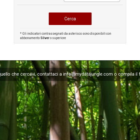
* Gli indicatori contrassegnati da asterisco sono disponibili con
abbonamento
Silver
o superiore
uello che cercavi, contattaci a
info@mydatajungle.com
o compila il 