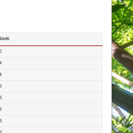
 Uniti
0
4
8
3
5
9
5
3