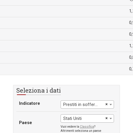
1,
0,
0,
1,
0,
0,
Seleziona i dati
Indicatore
×
Prestiti in sofferenza delle banche sul totale dei prestiti lordi
×
Stati Uniti
Paese
Vuoi vedere la
Classifica
?
Altrimenti seleziona un paese