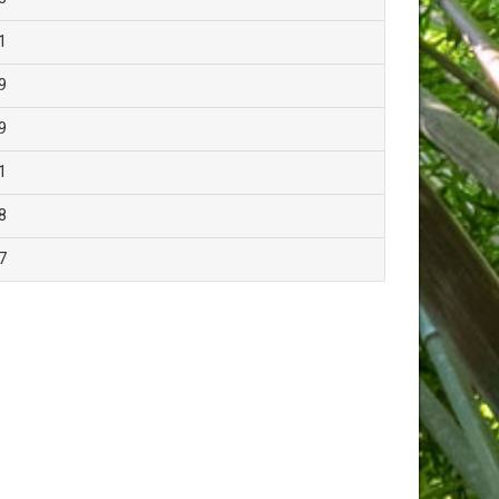
1
9
9
1
8
7