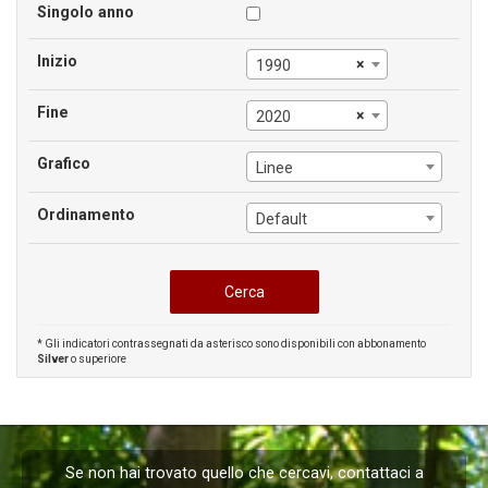
Singolo anno
Inizio
×
1990
Fine
×
2020
Grafico
Linee
Ordinamento
Default
* Gli indicatori contrassegnati da asterisco sono disponibili con abbonamento
Silver
o superiore
Se non hai trovato quello che cercavi, contattaci a