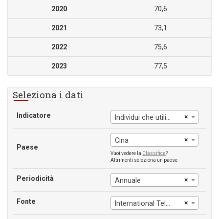
2020
70,6
2021
73,1
2022
75,6
2023
77,5
Seleziona i dati
Indicatore
×
Individui che utilizzano Internet (% della popolazione)
×
Cina
Paese
Vuoi vedere la
Classifica
?
Altrimenti seleziona un paese
Periodicità
×
Annuale
Fonte
×
International Telecommunication Union