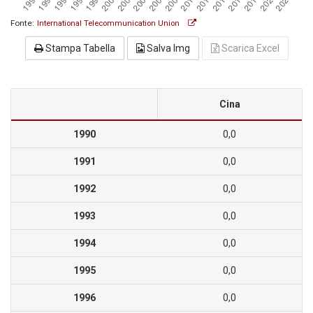
Fonte:
International Telecommunication Union
Stampa Tabella
Salva Img
Scarica Excel
Cina
1990
0,0
1991
0,0
1992
0,0
1993
0,0
1994
0,0
1995
0,0
1996
0,0