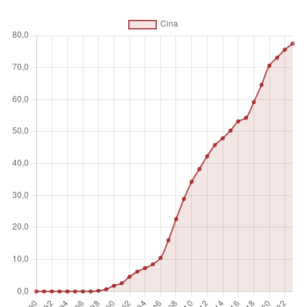
assistente digitale personale, una console per videogiochi,
una TV digitale ecc.
Unità di misura
%