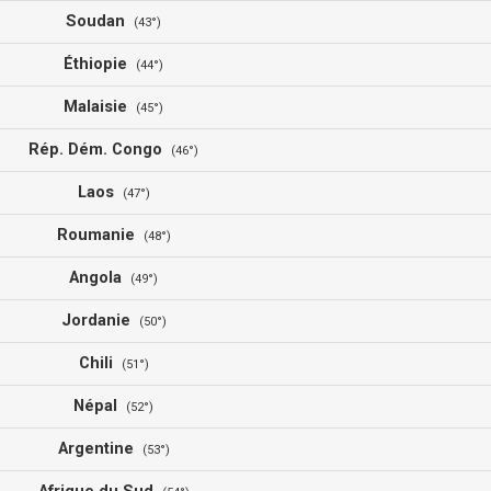
Soudan
(43°)
Éthiopie
(44°)
Malaisie
(45°)
Rép. Dém. Congo
(46°)
Laos
(47°)
Roumanie
(48°)
Angola
(49°)
Jordanie
(50°)
Chili
(51°)
Népal
(52°)
Argentine
(53°)