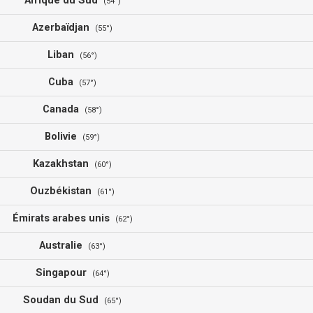
Afrique du Sud
(54°)
Azerbaïdjan
(55°)
Liban
(56°)
Cuba
(57°)
Canada
(58°)
Bolivie
(59°)
Kazakhstan
(60°)
Ouzbékistan
(61°)
Émirats arabes unis
(62°)
Australie
(63°)
Singapour
(64°)
Soudan du Sud
(65°)