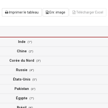
Imprimer le tableau
Enr. image
Télécharger Excel
Inde
(1°)
Chine
(2°)
Corée du Nord
(3°)
Russie
(4°)
États-Unis
(5°)
Pakistan
(6°)
Égypte
(7°)
Brésil
(8°)