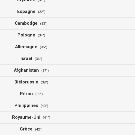
(31°)
Espagne
(32°)
Cambodge
(33°)
Pologne
(34°)
Allemagne
(35°)
Israël
(36°)
Afghanistan
(37°)
Biélorussie
(38°)
Pérou
(39°)
Philippines
(40°)
Royaume-Uni
(41°)
Grèce
(42°)