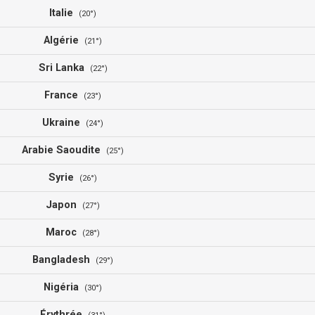
Italie
(20°)
Algérie
(21°)
Sri Lanka
(22°)
France
(23°)
Ukraine
(24°)
Arabie Saoudite
(25°)
Syrie
(26°)
Japon
(27°)
Maroc
(28°)
Bangladesh
(29°)
Nigéria
(30°)
Érythrée