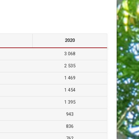
2020
3 068
2 535
1 469
1 454
1 395
943
836
762