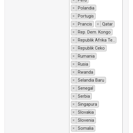
×
Peru
×
Polandia
×
Portugis
×
Prancis
×
Qatar
×
Rep. Dem. Kongo
×
Republik Afrika Tengah
×
Republik Ceko
×
Rumania
×
Rusia
×
Rwanda
×
Selandia Baru
×
Senegal
×
Serbia
×
Singapura
×
Slovakia
×
Slovenia
×
Somalia