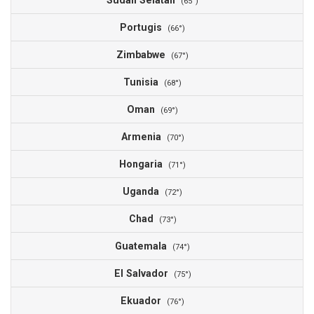
Sudan Selatan
(65°)
Portugis
(66°)
Zimbabwe
(67°)
Tunisia
(68°)
Oman
(69°)
Armenia
(70°)
Hongaria
(71°)
Uganda
(72°)
Chad
(73°)
Guatemala
(74°)
El Salvador
(75°)
Ekuador
(76°)