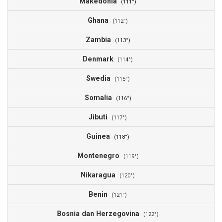
Makedonia
(111°)
Ghana
(112°)
Zambia
(113°)
Denmark
(114°)
Swedia
(115°)
Somalia
(116°)
Jibuti
(117°)
Guinea
(118°)
Montenegro
(119°)
Nikaragua
(120°)
Benin
(121°)
Bosnia dan Herzegovina
(122°)