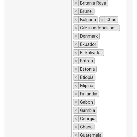
×
Britania Raya
×
Brunei
×
Bulgaria
×
Chad
×
Cile in indonesiano si traduce "Chili".
×
Denmark
×
Ekuador
×
El Salvador
×
Eritrea
×
Estonia
×
Etiopia
×
Filipina
×
Finlandia
×
Gabon
×
Gambia
×
Georgia
×
Ghana
×
Guatemala