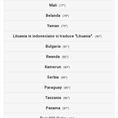
Mali
(77°)
Belanda
(78°)
Yaman
(79°)
Lituania in indonesiano si traduce "Lituania".
(80°)
Bulgaria
(81°)
Rwanda
(82°)
Kamerun
(83°)
Serbia
(84°)
Paraguay
(85°)
Tanzania
(86°)
Panama
(87°)