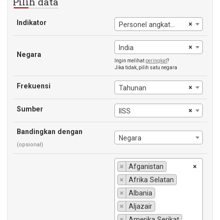
Pilih data
Indikator
×
Personel angkatan bersenjata, total
×
India
Negara
Ingin melihat
peringkat
?
Jika tidak, pilih satu negara
Frekuensi
×
Tahunan
Sumber
×
IISS
Bandingkan dengan
Negara
(opsional)
×
Afganistan
×
×
Afrika Selatan
×
Albania
×
Aljazair
×
Amerika Serikat