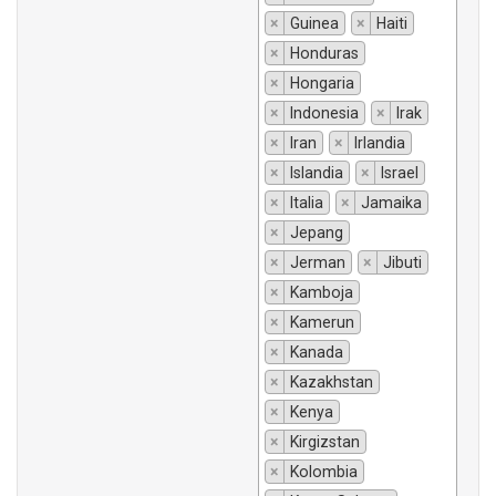
×
Guinea
×
Haiti
×
Honduras
×
Hongaria
×
Indonesia
×
Irak
×
Iran
×
Irlandia
×
Islandia
×
Israel
×
Italia
×
Jamaika
×
Jepang
×
Jerman
×
Jibuti
×
Kamboja
×
Kamerun
×
Kanada
×
Kazakhstan
×
Kenya
×
Kirgizstan
×
Kolombia