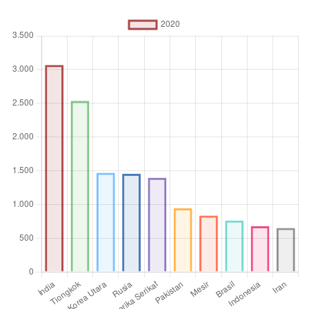
mendukung atau menggantikan pasukan militer reguler.
Satuan pengukuran
Angka absolut (Thousands)
Operator
agregasi
Jumlah