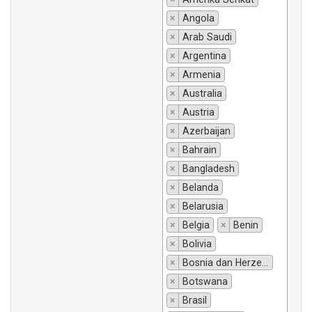
×
Angola
×
Arab Saudi
×
Argentina
×
Armenia
×
Australia
×
Austria
×
Azerbaijan
×
Bahrain
×
Bangladesh
×
Belanda
×
Belarusia
×
Belgia
×
Benin
×
Bolivia
×
Bosnia dan Herzegovina
×
Botswana
×
Brasil