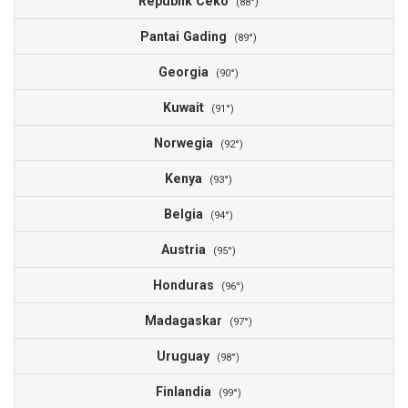
Republik Ceko
(88°)
Pantai Gading
(89°)
Georgia
(90°)
Kuwait
(91°)
Norwegia
(92°)
Kenya
(93°)
Belgia
(94°)
Austria
(95°)
Honduras
(96°)
Madagaskar
(97°)
Uruguay
(98°)
Finlandia
(99°)