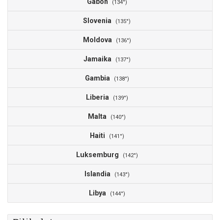
Gabon
(134°)
Slovenia
(135°)
Moldova
(136°)
Jamaika
(137°)
Gambia
(138°)
Liberia
(139°)
Malta
(140°)
Haiti
(141°)
Luksemburg
(142°)
Islandia
(143°)
Libya
(144°)