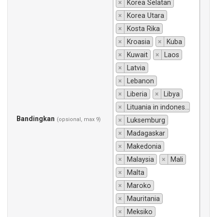
×
Korea Selatan
×
Korea Utara
×
Kosta Rika
×
Kroasia
×
Kuba
×
Kuwait
×
Laos
×
Latvia
×
Lebanon
×
Liberia
×
Libya
×
Lituania in indonesiano si traduce "Lituania".
Bandingkan
(opsional, max 9)
×
Luksemburg
×
Madagaskar
×
Makedonia
×
Malaysia
×
Mali
×
Malta
×
Maroko
×
Mauritania
×
Meksiko