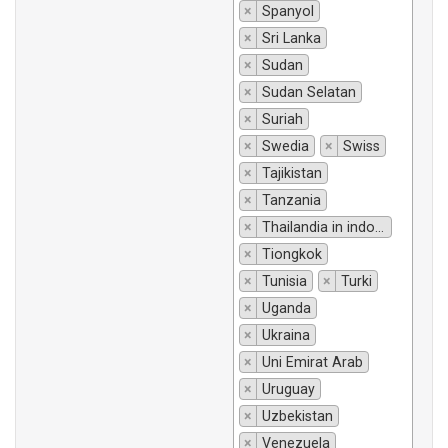
×
Spanyol
×
Sri Lanka
×
Sudan
×
Sudan Selatan
×
Suriah
×
Swedia
×
Swiss
×
Tajikistan
×
Tanzania
×
Thailandia in indonesiano si traduce "Thailandia".
×
Tiongkok
×
Tunisia
×
Turki
×
Uganda
×
Ukraina
×
Uni Emirat Arab
×
Uruguay
×
Uzbekistan
×
Venezuela