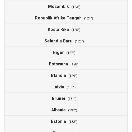
Mozambik
(123°)
Republik Afrika Tengah
(124°)
Kosta Rika
(125°)
Selandia Baru
(126°)
Niger
(127°)
Botswana
(128°)
Irlandia
(129°)
Latvia
(130°)
Brunei
(131°)
Albania
(132°)
Estonia
(133°)