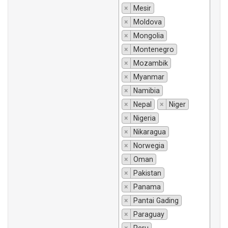
×
Mesir
×
Moldova
×
Mongolia
×
Montenegro
×
Mozambik
×
Myanmar
×
Namibia
×
Nepal
×
Niger
×
Nigeria
×
Nikaragua
×
Norwegia
×
Oman
×
Pakistan
×
Panama
×
Pantai Gading
×
Paraguay