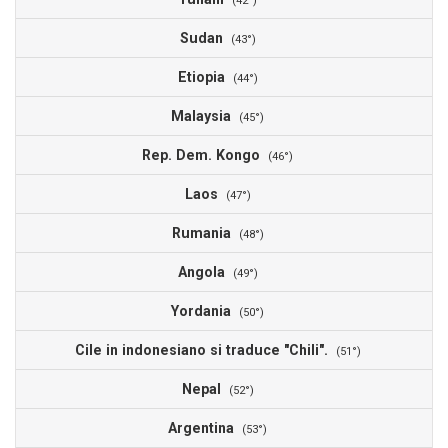
(42°)
Sudan
(43°)
Etiopia
(44°)
Malaysia
(45°)
Rep. Dem. Kongo
(46°)
Laos
(47°)
Rumania
(48°)
Angola
(49°)
Yordania
(50°)
Cile in indonesiano si traduce "Chili".
(51°)
Nepal
(52°)
Argentina
(53°)