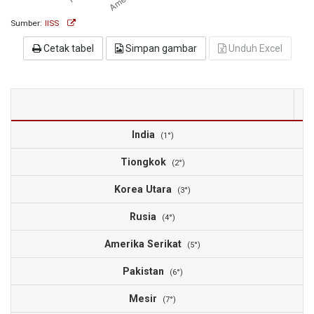
Sumber:
IISS
Cetak tabel
Simpan gambar
Unduh Excel
2
India
3
(1°)
Tiongkok
2
(2°)
Korea Utara
1
(3°)
Rusia
1
(4°)
Amerika Serikat
1
(5°)
Pakistan
(6°)
Mesir
(7°)