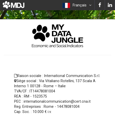
Français
Raison sociale :
International Communication S.r.l.
Siège social :
Via Vitaliano Rotellini, 137 Scala A
Interno 1 00128 - Rome – Italie
TVA/CF :
IT14478081004
REA :
RM - 1523575
PEC :
internationalcommunication@cert.cna.it
Reg. Entreprises :
Rome - 14478081004
Cap. Soc. :
10.000 € i.v.