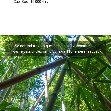
Cap. Soc.:
10.000 € i.v.
Se non hai trovato quello che cercavi, contattaci a
info@mydatajungle.com
o compila il form per i
Feedback
.