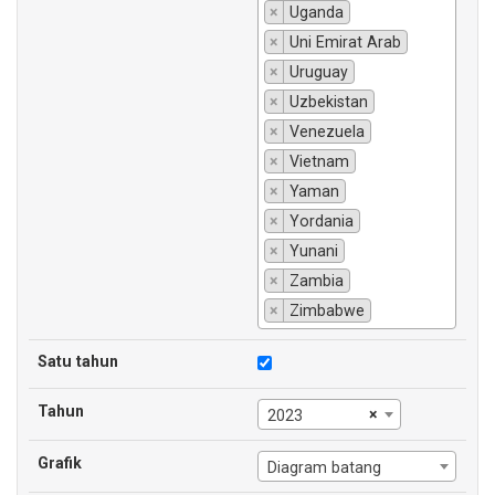
×
Uganda
×
Uni Emirat Arab
×
Uruguay
×
Uzbekistan
×
Venezuela
×
Vietnam
×
Yaman
×
Yordania
×
Yunani
×
Zambia
×
Zimbabwe
Satu tahun
Tahun
×
2023
Grafik
Diagram batang