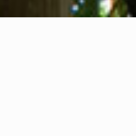
Tentang kami
Kontak kami
Umpan balik
Privacy Policy
Cookie Policy
Informasi hukum
International Communication S.r.l.
NPWP IT14478081004