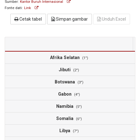
Sumber:
Kantor Buruh Internasional
Fonte dati:
Link
Cetak tabel
Simpan gambar
Unduh Excel
Afrika Selatan
2
(1°)
Jibuti
2
(2°)
Botswana
2
(3°)
Gabon
2
(4°)
Namibia
1
(5°)
Somalia
1
(6°)
Libya
1
(7°)