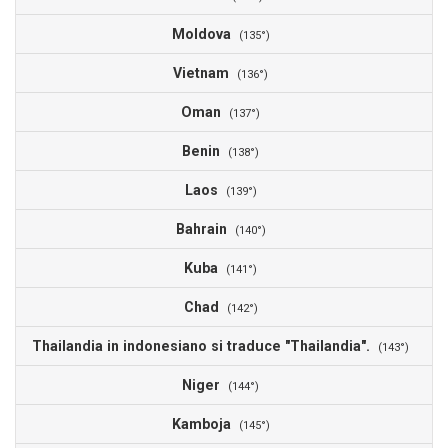
Moldova
(135°)
Vietnam
(136°)
Oman
(137°)
Benin
(138°)
Laos
(139°)
Bahrain
(140°)
Kuba
(141°)
Chad
(142°)
Thailandia in indonesiano si traduce "Thailandia".
(143°)
Niger
(144°)
Kamboja
(145°)