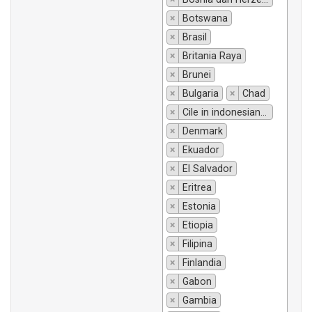
×
Botswana
×
Brasil
×
Britania Raya
×
Brunei
×
Bulgaria
×
Chad
×
Cile in indonesiano si traduce "Chili".
×
Denmark
×
Ekuador
×
El Salvador
×
Eritrea
×
Estonia
×
Etiopia
×
Filipina
×
Finlandia
×
Gabon
×
Gambia