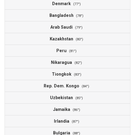
Denmark
(77°)
Bangladesh
(78°)
Arab Saudi
(79°)
Kazakhstan
(80°)
Peru
(81°)
Nikaragua
(82°)
Tiongkok
(83°)
Rep. Dem. Kongo
(84°)
Uzbekistan
(85°)
Jamaika
(86°)
Irlandia
(87°)
Bulgaria
(88°)