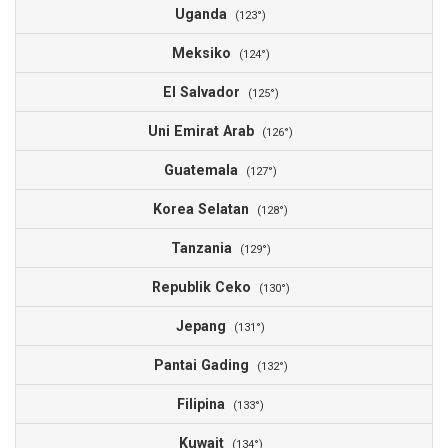
Uganda
(123°)
Meksiko
(124°)
El Salvador
(125°)
Uni Emirat Arab
(126°)
Guatemala
(127°)
Korea Selatan
(128°)
Tanzania
(129°)
Republik Ceko
(130°)
Jepang
(131°)
Pantai Gading
(132°)
Filipina
(133°)
Kuwait
(134°)