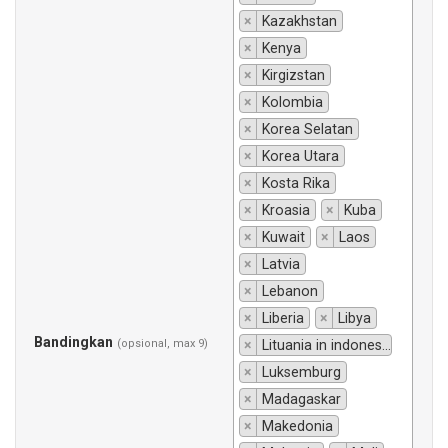
×
Kazakhstan
×
Kenya
×
Kirgizstan
×
Kolombia
×
Korea Selatan
×
Korea Utara
×
Kosta Rika
×
Kroasia
×
Kuba
×
Kuwait
×
Laos
×
Latvia
×
Lebanon
×
Liberia
×
Libya
Bandingkan
(opsional, max 9)
×
Lituania in indonesiano si traduce "Lituania".
×
Luksemburg
×
Madagaskar
×
Makedonia