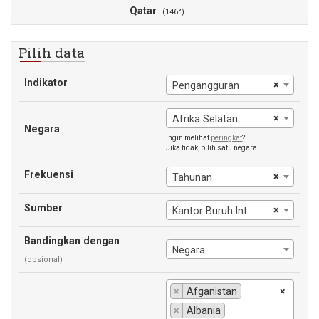
Qatar
(146°)
Pilih data
Indikator
×
Pengangguran
×
Afrika Selatan
Negara
Ingin melihat
peringkat
?
Jika tidak, pilih satu negara
Frekuensi
×
Tahunan
Sumber
×
Kantor Buruh Internasional
Bandingkan dengan
Negara
(opsional)
×
Afganistan
×
×
Albania