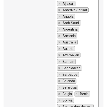
×
Aljazair
×
Amerika Serikat
×
Angola
×
Arab Saudi
×
Argentina
×
Armenia
×
Australia
×
Austria
×
Azerbaijan
×
Bahrain
×
Bangladesh
×
Barbados
×
Belanda
×
Belarusia
×
Belgia
×
Benin
×
Bolivia
×
Bosnia dan Herzegovina