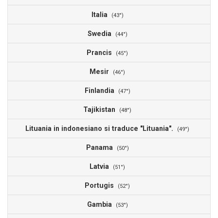
Italia
(43°)
Swedia
(44°)
Prancis
(45°)
Mesir
(46°)
Finlandia
(47°)
Tajikistan
(48°)
Lituania in indonesiano si traduce "Lituania".
(49°)
Panama
(50°)
Latvia
(51°)
Portugis
(52°)
Gambia
(53°)