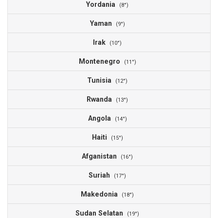
Yordania
1
(8°)
Yaman
1
(9°)
Irak
1
(10°)
Montenegro
1
(11°)
Tunisia
1
(12°)
Rwanda
1
(13°)
Angola
1
(14°)
Haiti
1
(15°)
Afganistan
1
(16°)
Suriah
1
(17°)
Makedonia
1
(18°)
Sudan Selatan
1
(19°)