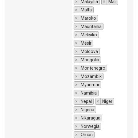
×
Malaysia
×
Mali
×
Malta
×
Maroko
×
Mauritania
×
Meksiko
×
Mesir
×
Moldova
×
Mongolia
×
Montenegro
×
Mozambik
×
Myanmar
×
Namibia
×
Nepal
×
Niger
×
Nigeria
×
Nikaragua
×
Norwegia
×
Oman