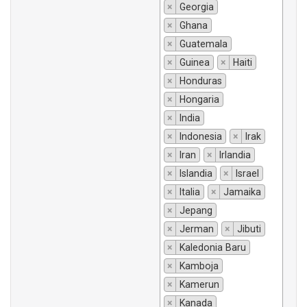
×
Georgia
×
Ghana
×
Guatemala
×
Guinea
×
Haiti
×
Honduras
×
Hongaria
×
India
×
Indonesia
×
Irak
×
Iran
×
Irlandia
×
Islandia
×
Israel
×
Italia
×
Jamaika
×
Jepang
×
Jerman
×
Jibuti
×
Kaledonia Baru
×
Kamboja
×
Kamerun
×
Kanada