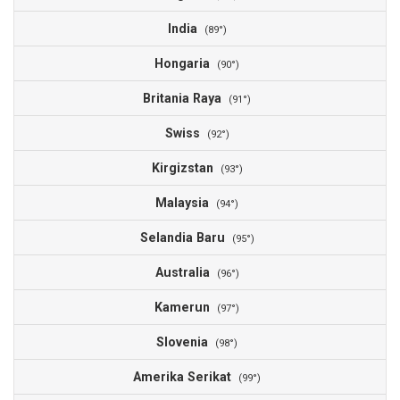
India
(89°)
Hongaria
(90°)
Britania Raya
(91°)
Swiss
(92°)
Kirgizstan
(93°)
Malaysia
(94°)
Selandia Baru
(95°)
Australia
(96°)
Kamerun
(97°)
Slovenia
(98°)
Amerika Serikat
(99°)