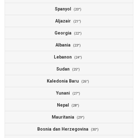
Spanyol
1
(20°)
Aljazair
1
(21°)
Georgia
1
(22°)
Albania
1
(23°)
Lebanon
1
(24°)
Sudan
1
(25°)
Kaledonia Baru
1
(26°)
Yunani
1
(27°)
Nepal
1
(28°)
Mauritania
1
(29°)
Bosnia dan Herzegovina
1
(30°)