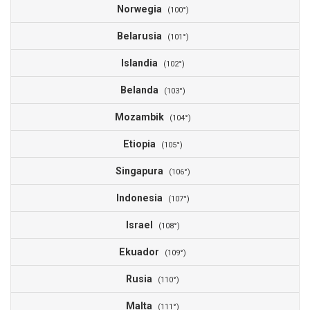
Norwegia
(100°)
Belarusia
(101°)
Islandia
(102°)
Belanda
(103°)
Mozambik
(104°)
Etiopia
(105°)
Singapura
(106°)
Indonesia
(107°)
Israel
(108°)
Ekuador
(109°)
Rusia
(110°)
Malta
(111°)