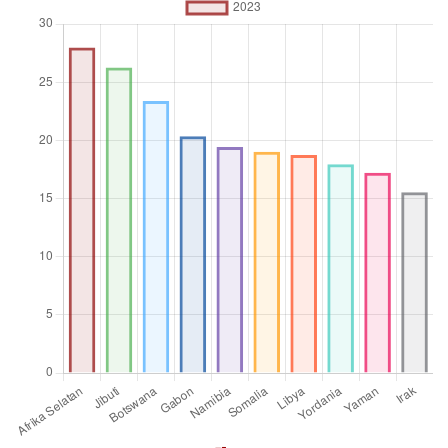
Operator
agregasi
Rata-rata