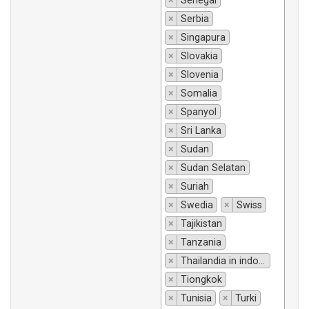
×
Senegal
×
Serbia
×
Singapura
×
Slovakia
×
Slovenia
×
Somalia
×
Spanyol
×
Sri Lanka
×
Sudan
×
Sudan Selatan
×
Suriah
×
Swedia
×
Swiss
×
Tajikistan
×
Tanzania
×
Thailandia in indonesiano si traduce "Thailandia".
×
Tiongkok
×
Tunisia
×
Turki