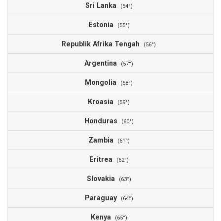
Sri Lanka
(54°)
Estonia
(55°)
Republik Afrika Tengah
(56°)
Argentina
(57°)
Mongolia
(58°)
Kroasia
(59°)
Honduras
(60°)
Zambia
(61°)
Eritrea
(62°)
Slovakia
(63°)
Paraguay
(64°)
Kenya
(65°)