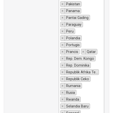
×
Pakistan
×
Panama
×
Pantai Gading
×
Paraguay
×
Peru
×
Polandia
×
Portugis
×
Prancis
×
Qatar
×
Rep. Dem. Kongo
×
Rep. Dominika
×
Republik Afrika Tengah
×
Republik Ceko
×
Rumania
×
Rusia
×
Rwanda
×
Selandia Baru