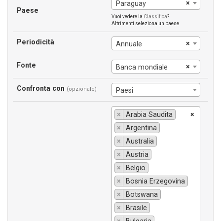
×
Paraguay
Paese
Vuoi vedere la
Classifica
?
Altrimenti seleziona un paese
Periodicità
×
Annuale
Fonte
×
Banca mondiale
Confronta con
(opzionale)
Paesi
×
Arabia Saudita
×
×
Argentina
×
Australia
×
Austria
×
Belgio
×
Bosnia Erzegovina
×
Botswana
×
Brasile