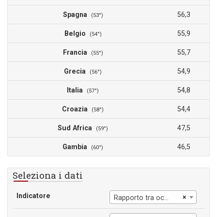
Spagna
56,3
(53°)
Belgio
55,9
(54°)
Francia
55,7
(55°)
Grecia
54,9
(56°)
Italia
54,8
(57°)
Croazia
54,4
(58°)
Sud Africa
47,5
(59°)
Gambia
46,5
(60°)
Seleziona i dati
Indicatore
×
Rapporto tra occupazione maschile e popolazione