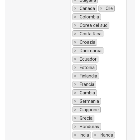
×
Bulgaria
×
Canada
×
Cile
×
Colombia
×
Corea del sud
×
Costa Rica
×
Croazia
×
Danimarca
×
Ecuador
×
Estonia
×
Finlandia
×
Francia
×
Gambia
×
Germania
×
Giappone
×
Grecia
×
Honduras
×
India
×
Irlanda