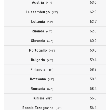
Austria
63,0
(41°)
Lussemburgo
62,9
(42°)
Lettonia
62,7
(43°)
Ruanda
62,6
(44°)
Slovenia
60,9
(45°)
Portogallo
60,0
(46°)
Bulgaria
59,4
(47°)
Finlandia
58,8
(48°)
Botswana
58,5
(49°)
Romania
58,2
(50°)
Tunisia
56,6
(51°)
Bosnia Erzegovina
56,4
(52°)