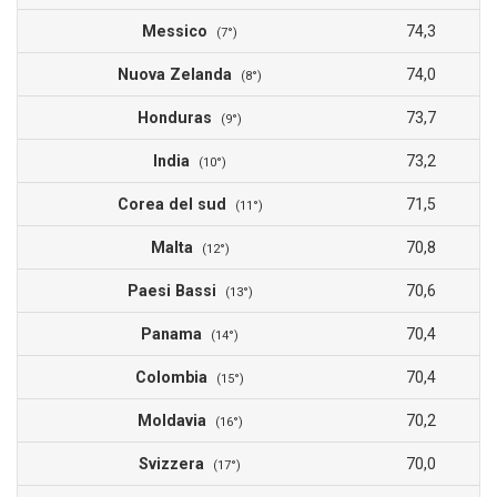
Messico
74,3
(7°)
Nuova Zelanda
74,0
(8°)
Honduras
73,7
(9°)
India
73,2
(10°)
Corea del sud
71,5
(11°)
Malta
70,8
(12°)
Paesi Bassi
70,6
(13°)
Panama
70,4
(14°)
Colombia
70,4
(15°)
Moldavia
70,2
(16°)
Svizzera
70,0
(17°)