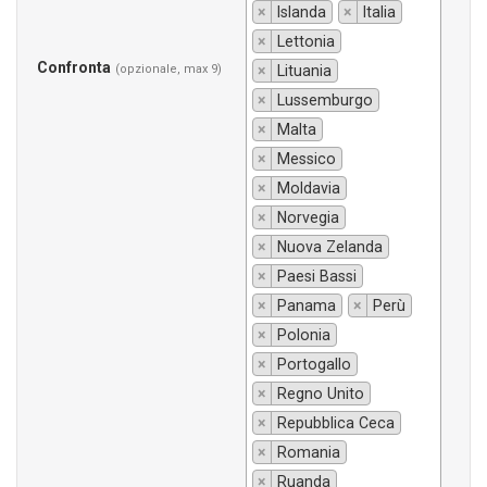
×
Islanda
×
Italia
×
Lettonia
Confronta
(opzionale, max 9)
×
Lituania
×
Lussemburgo
×
Malta
×
Messico
×
Moldavia
×
Norvegia
×
Nuova Zelanda
×
Paesi Bassi
×
Panama
×
Perù
×
Polonia
×
Portogallo
×
Regno Unito
×
Repubblica Ceca
×
Romania
×
Ruanda