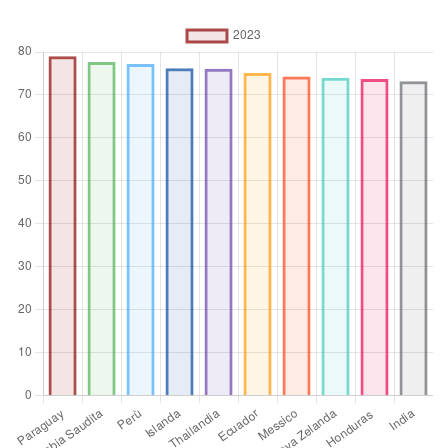
%
Operatore
aggregato
Media