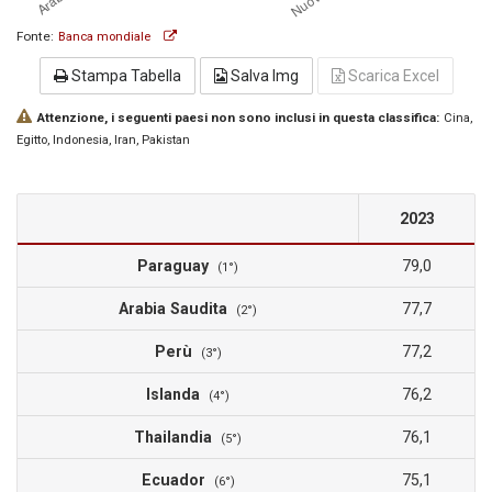
Fonte:
Banca mondiale
Stampa Tabella
Salva Img
Scarica Excel
Attenzione, i seguenti paesi non sono inclusi in questa classifica:
Cina
,
Egitto
, Indonesia
, Iran
, Pakistan
2023
Paraguay
79,0
(1°)
Arabia Saudita
77,7
(2°)
Perù
77,2
(3°)
Islanda
76,2
(4°)
Thailandia
76,1
(5°)
Ecuador
75,1
(6°)